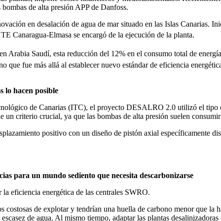
as bombas de alta presión APP de Danfoss.
ción en desalación de agua de mar situado en las Islas Canarias. In
UTE Canaragua-Elmasa se encargó de la ejecución de la planta.
en Arabia Saudí, esta reducción del 12% en el consumo total de energía po
 que fue más allá al establecer nuevo estándar de eficiencia energ
s lo hacen posible
 Tecnológico de Canarias (ITC), el proyecto DESALRO 2.0 utilizó el tipo 
 de un criterio crucial, ya que las bombas de alta presión suelen consu
zamiento positivo con un diseño de pistón axial específicamente diseña
ias para un mundo sediento que necesita descarbonizarse
la eficiencia energética de las centrales SWRO.
costosas de explotar y tendrían una huella de carbono menor que la hab
 escasez de agua. Al mismo tiempo, adaptar las plantas desalinizadoras e