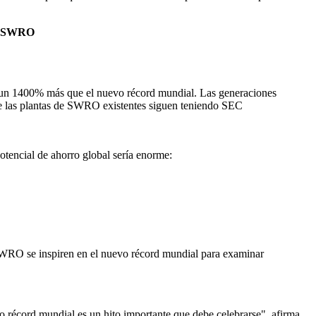
el SWRO
te un 1400% más que el nuevo récord mundial. Las generaciones
de las plantas de SWRO existentes siguen teniendo SEC
potencial de ahorro global sería enorme:
 SWRO se inspiren en el nuevo récord mundial para examinar
 récord mundial es un hito importante que debe celebrarse", afirma,