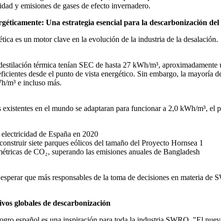
icidad y emisiones de gases de efecto invernadero.
ergéticamente:
Una estrategia esencial para la descarbonización d
tica es un motor clave en la evolución de la industria de la desalación.
 la destilación térmica tenían SEC de hasta 27 kWh/m³, aproximadamen
cientes desde el punto de vista energético. Sin embargo, la mayoría 
Wh/m³ e incluso más.
as existentes en el mundo se adaptaran para funcionar a 2,0 kWh/m³, el 
 electricidad de España en 2020
 construir siete parques eólicos del tamaño del Proyecto Hornsea 1
métricas de CO₂, superando las emisiones anuales de Bangladesh
e esperar que más responsables de la toma de decisiones en materia de
tivos globales de descarbonización
gro español es una inspiración para toda la industria SWRO. "El nuevo