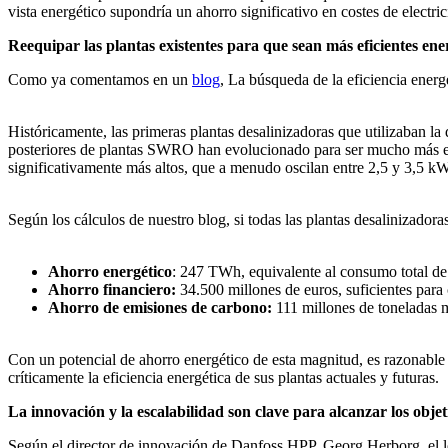
vista energético supondría un ahorro significativo en costes de electr
Reequipar las plantas existentes para que sean más eficientes en
Como ya comentamos en un
blog
, La búsqueda de la eficiencia energé
Históricamente, las primeras plantas desalinizadoras que utilizaban
posteriores de plantas SWRO han evolucionado para ser mucho más efi
significativamente más altos, que a menudo oscilan entre 2,5 y 3,5 k
Según los cálculos de nuestro blog, si todas las plantas desalinizador
Ahorro energético
: 247 TWh, equivalente al consumo total de
Ahorro financiero:
34.500 millones de euros, suficientes para
Ahorro de emisiones de carbono:
111 millones de toneladas 
Con un potencial de ahorro energético de esta magnitud, es razonabl
críticamente la eficiencia energética de sus plantas actuales y futuras.
La innovación y la escalabilidad son clave para alcanzar los obje
Según el director de innovación de Danfoss HPP, Georg Herborg, el lo