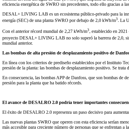
eficiencia energética de SWRO sin precedentes, todo ello gracias a l
DESAL+ LIVING LAB es un ecosistema público-privado para la innova
3
energía (SEC) de una planta SWRO por debajo de 2,0 kWh/m
. La 
3
Con el anterior récord mundial de 2,27 kWh/m
, establecido en 2021 
proyecto DESAL+ LIVING LAB no solo superó la barrera de 2,0, sino
mundial anterior.
Las bombas de alta presión de desplazamiento positivo de Danfos
En línea con los criterios de prediseño establecidos por el Instituto
presión de la planta: las bombas de desplazamiento positivo. Se trata
En consecuencia, las bombas APP de Danfoss, que son bombas de despla
presión para la planta que ha batido récords.
El avance de DESALRO 2.0 podría tener importantes consecuenc
El éxito de DESALRO 2.0 represenra un paso decisivo para aumentar 
Las nuevas plantas SWRO que operen con esta eficiencia serían menos 
más accesible para creciente número de personas que se enfrentan a la