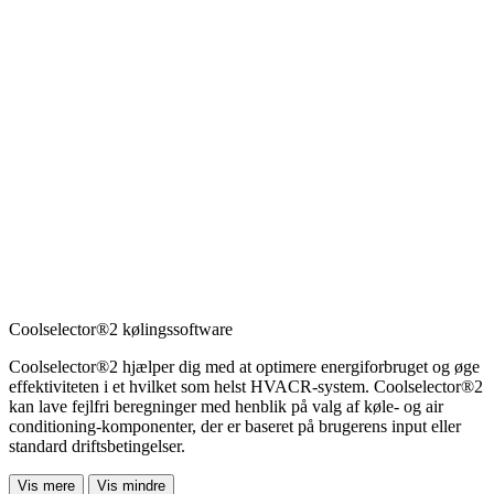
Coolselector®2 kølingssoftware
Coolselector®2 hjælper dig med at optimere energiforbruget og øge
effektiviteten i et hvilket som helst HVACR-system. Coolselector®2
kan lave fejlfri beregninger med henblik på valg af køle- og air
conditioning-komponenter, der er baseret på brugerens input eller
standard driftsbetingelser.
Vis mere
Vis mindre