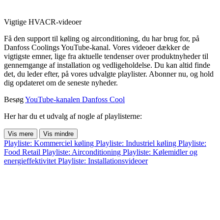
Vigtige HVACR-videoer
Få den support til køling og airconditioning, du har brug for, på
Danfoss Coolings YouTube-kanal. Vores videoer dækker de
vigtigste emner, lige fra aktuelle tendenser over produktnyheder til
gennemgange af installation og vedligeholdelse. Du kan altid finde
det, du leder efter, på vores udvalgte playlister. Abonner nu, og hold
dig opdateret om de seneste nyheder.
Besøg
YouTube-kanalen Danfoss Cool
Her har du et udvalg af nogle af playlisterne:
Vis mere
Vis mindre
Playliste: Kommerciel køling
Playliste: Industriel køling
Playliste:
Food Retail
Playliste: Airconditioning
Playliste: Kølemidler og
energieffektivitet
Playliste: Installationsvideoer