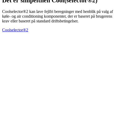
Det er simpelthen Cool(selector®2)
Coolselector®2 kan lave fejlfri beregninger med henblik på valg af
køle- og air conditioning komponenter, der er baseret på brugerens
krav eller baseret på standard driftsbetingelser.
Coolselector®2