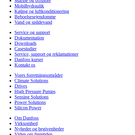
Marine og offshore
Mobilhydraulik
Køling og luftkonditionering
Beboelsesejendomme
Vand og spildevand
Service og support
Dokumentation
Downloads
Casestudier
Service, support og reklamationer
Danfoss kurser
Kontakt os
Vores forretningsområder
Climate Solutions
Drives
High Pressure Pumps
Sensing Solutions
Power Solutions
Silicon Power
Om Danfoss
Virksomhed
Nyheder og begivenheder
Viden om fremtiden