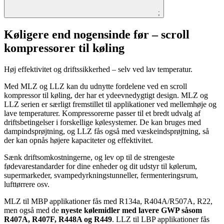
;
Køligere end nogensinde før – scroll
kompressorer til køling
Høj effektivitet og driftssikkerhed – selv ved lav temperatur.
Med MLZ og LLZ kan du udnytte fordelene ved en scroll
kompressor til køling, der har et ydeevnedygtigt design. MLZ og
LLZ serien er særligt fremstillet til applikationer ved mellemhøje og
lave temperaturer. Kompressorerne passer til et bredt udvalg af
driftsbetingelser i forskellige kølesystemer. De kan bruges med
dampindsprøjtning, og LLZ fås også med væskeindsprøjtning, så
der kan opnås højere kapaciteter og effektivitet.
Sænk driftsomkostningerne, og lev op til de strengeste
fødevarestandarder for dine enheder og dit udstyr til kølerum,
supermarkeder, svampedyrkningstunneller, fermenteringsrum,
lufttørrere osv.
MLZ til MBP applikationer fås med R134a, R404A/R507A, R22,
men også med de
nyeste kølemidler med lavere GWP såsom
R407A, R407F, R448A og R449
. LLZ til LBP applikationer fås