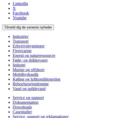
LinkedIn
X
Facebook
Youtube
Tilmeld dig de seneste nyheder
Industrier
Transport
Erhvervsbygninger
Fjernvarme
Energi og naturressourcer
Føde- og drikkevarer
Industri
Marine og offshore
Mobilhydraulik
Køling og luftkonditionering
Beboelsesejendomme
Vand og spildevand
Service og support
Dokumentation
Downloads
Casestudier
Service, support og reklamationer