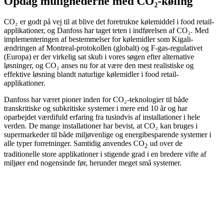
Opdag mulighederne med CO₂-køling
CO₂ er godt på vej til at blive det foretrukne kølemiddel i food retail-
applikationer, og Danfoss har taget teten i indførelsen af CO₂. Med
implementeringen af bestemmelser for kølemidler som Kigali-
ændringen af Montreal-protokollen (globalt) og F-gas-regulativet
(Europa) er der virkelig sat skub i vores søgen efter alternative
løsninger, og CO₂ anses nu for at være den mest realistiske og
effektive løsning blandt naturlige kølemidler i food retail-
applikationer.
Danfoss har været pioner inden for CO₂-teknologier til både
transkritiske og subkritiske systemer i mere end 10 år og har
oparbejdet værdifuld erfaring fra tusindvis af installationer i hele
verden. De mange installationer har bevist, at CO₂ kan bruges i
supermarkeder til både miljøvenlige og energibesparende systemer i
alle typer forretninger. Samtidig anvendes CO
ud over de
2
traditionelle store applikationer i stigende grad i en bredere vifte af
miljøer end nogensinde før, herunder meget små systemer.