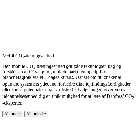
Mobil CO₂-træningsenhed
Den mobile CO₂-træningsenhed gør både teknologien bag og
forståelsen af CO₂-køling umiddelbart tilgængelig for
branchefagfolk via et 2-dages kursus.
Uanset om du ønsker at
optimere systemets ydeevne, forbedre dine fejlfindingsfærdigheder
eller forstå potentialet i transkritiske CO
-løsninger, giver vores
2
uddannelsesenhed dig en unik mulighed for at lære af Danfoss’ CO
2
-eksperter.
Vis mere
Vis mindre