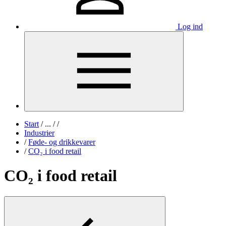
Log ind
Start
/
...
/
/
Industrier
/
Føde- og drikkevarer
/
CO₂ i food retail
CO₂ i food retail