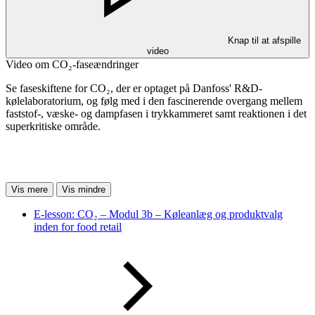
Knap til at afspille
video
Video om CO₂-faseændringer
Se faseskiftene for CO₂, der er optaget på Danfoss' R&D-
kølelaboratorium, og følg med i den fascinerende overgang mellem
faststof-, væske- og dampfasen i trykkammeret samt reaktionen i det
superkritiske område.
Vis mere
Vis mindre
E-lesson: CO₂ – Modul 3b – Køleanlæg og produktvalg
inden for food retail