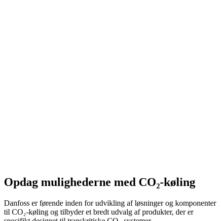
Opdag mulighederne med CO₂-køling
Danfoss er førende inden for udvikling af løsninger og komponenter
til CO₂-køling og tilbyder et bredt udvalg af produkter, der er
specifikt designet til transkritiske CO₂-systemer.