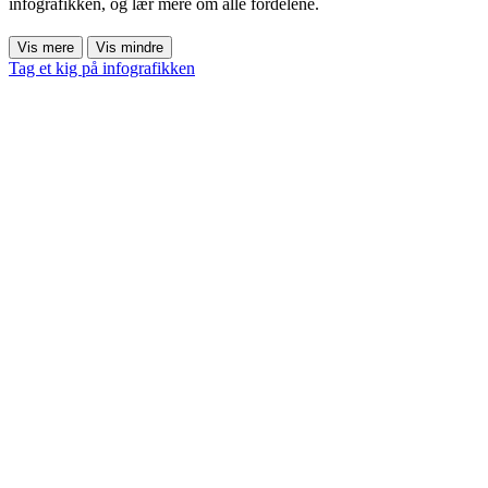
infografikken, og lær mere om alle fordelene.
Vis mere
Vis mindre
Tag et kig på infografikken