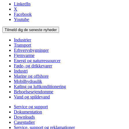
LinkedIn
X
Facebook
Youtube
Tilmeld dig de seneste nyheder
Industrier
Transport
Erhvervsbygninger
Fjernvarme
Energi og naturressourcer
Føde- og drikkevarer
Industri
Marine og offshore
Mobilhydraulik
Køling og luftkonditionering
Beboelsesejendomme
Vand og spildevand
Service og support
Dokumentation
Downloads
Casestudier
Service, support og reklamationer