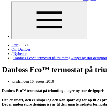
Start
/
...
/
/
Om Danfoss
/
Nyheder
/
Danfoss Eco™ termostat på triumftog - tager ny stor designpri
Danfoss Eco™ termostat på trium
torsdag den 16. august 2018
Danfoss Eco™ termostat på triumftog - tager ny stor designpris
Den er smart, den er simpel og den kan spare dig for op til 23 
Det er anden store designpris i år til den smarte radiatortermost