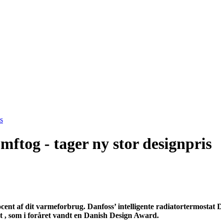
s
ftog - tager ny stor designpris
procent af dit varmeforbrug. Danfoss’ intelligente radiatortermos
at , som i foråret vandt en Danish Design Award.