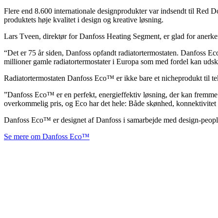
Flere end 8.600 internationale designprodukter var indsendt til Red 
produktets høje kvalitet i design og kreative løsning.
Lars Tveen, direktør for Danfoss Heating Segment, er glad for anerk
“Det er 75 år siden, Danfoss opfandt radiatortermostaten. Danfoss Eco™
millioner gamle radiatortermostater i Europa som med fordel kan udskif
Radiatortermostaten Danfoss Eco™ er ikke bare et nicheprodukt til te
”Danfoss Eco™ er en perfekt, energieffektiv løsning, der kan fremme ek
overkommelig pris, og Eco har det hele: Både skønhed, konnektivitet 
Danfoss Eco™ er designet af Danfoss i samarbejde med design-people
Se mere om Danfoss Eco™