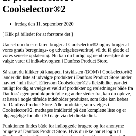
Coolselector®2
fredag den 11. september 2020
[ Klik på billedet for at forstørre det ]
Uanset om du er erfaren bruger af Coolselector®2 og ny bruger af
vores gratis beregnings- og udvælgelsesværktøj, vil du få glæde af
vores seneste opdatering. Nu kan du hurtigt og nemt overføre dine
valgte varer til indkøbsvognen i Danfoss Product Store.
Så snart du klikker på knappen i styklisten (BOM) i Coolselector®2,
lander din liste af udvalgte produkter i Danfoss Product Store under
navnet "min liste". Eftersom Coolselector®2's fleksibilitet gør det
muligt for dig at vælge et væld af produkter og rørledninger både fra
Danfoss' egen produktportefølje og andre steder fra, kan du opleve,
at listen i nogle tilfælde indeholder produkter, som ikke kan købes
fra Danfoss Product Store. Alle produkter, som vælges i
Coolselector®2, medtages imidlertid på den komplette liste og er
tilgængelige for alle i 30 dage via det direkte link.
Funktionen findes både for indloggede brugere og for anonyme
brugere af Danfoss Product Store. Hvis du ikke har et login til