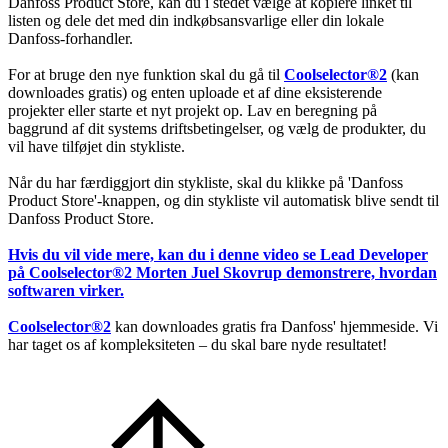
Danfoss Product Store, kan du i stedet vælge at kopiere linket til
listen og dele det med din indkøbsansvarlige eller din lokale
Danfoss-forhandler.
For at bruge den nye funktion skal du gå til
Coolselector®2
(kan
downloades gratis) og enten uploade et af dine eksisterende
projekter eller starte et nyt projekt op. Lav en beregning på
baggrund af dit systems driftsbetingelser, og vælg de produkter, du
vil have tilføjet din stykliste.
Når du har færdiggjort din stykliste, skal du klikke på 'Danfoss
Product Store'-knappen, og din stykliste vil automatisk blive sendt til
Danfoss Product Store.
Hvis du vil vide mere, kan du i denne video se Lead Developer
på Coolselector®2 Morten Juel Skovrup demonstrere, hvordan
softwaren virker.
Coolselector®2
kan downloades gratis fra Danfoss' hjemmeside. Vi
har taget os af kompleksiteten – du skal bare nyde resultatet!