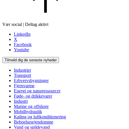
Vær social | Deltag aktivt
LinkedIn
X
Facebook
Youtube
Tilmeld dig de seneste nyheder
Industrier
Transport
Erhvervsbygninger
Fjernvarme
Energi og naturressourcer
Føde- og drikkevarer
Industri
Marine og offshore
Mobilhydraulik
Køling og luftkonditionering
Beboelsesejendomme
Vand og spildevand