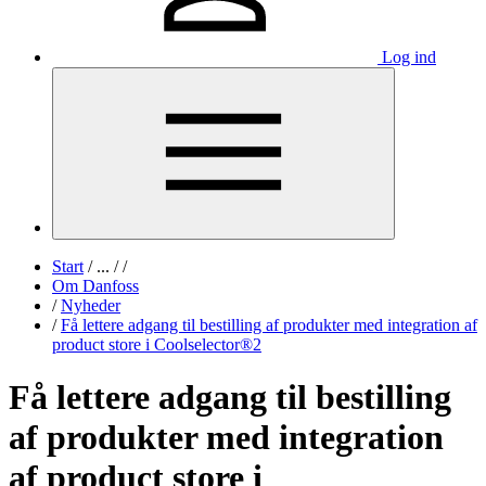
Log ind
Start
/
...
/
/
Om Danfoss
/
Nyheder
/
Få lettere adgang til bestilling af produkter med integration af
product store i Coolselector®2
Få lettere adgang til bestilling
af produkter med integration
af product store i