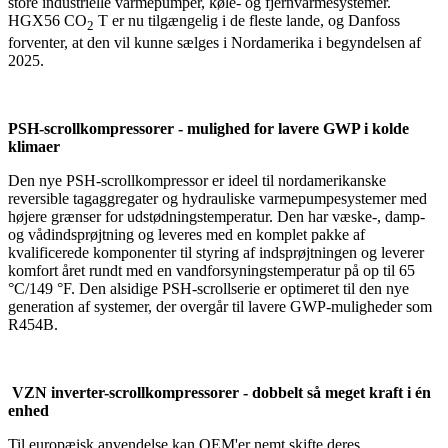
store industrielle varmepumper, køle- og fjernvarmesystemer.
HGX56 CO
T er nu tilgængelig i de fleste lande, og Danfoss
2
forventer, at den vil kunne sælges i Nordamerika i begyndelsen af
2025.
PSH-scrollkompressorer - mulighed for lavere GWP i kolde
klimaer
Den nye PSH-scrollkompressor er ideel til nordamerikanske
reversible tagaggregater og hydrauliske varmepumpesystemer med
højere grænser for udstødningstemperatur. Den har væske-, damp-
og vådindsprøjtning og leveres med en komplet pakke af
kvalificerede komponenter til styring af indsprøjtningen og leverer
komfort året rundt med en vandforsyningstemperatur på op til 65
°C/149 °F. Den alsidige PSH-scrollserie er optimeret til den nye
generation af systemer, der overgår til lavere GWP-muligheder som
R454B.
VZN inverter-scrollkompressorer - dobbelt så meget kraft i én
enhed
Til europæisk anvendelse kan OEM'er nemt skifte deres