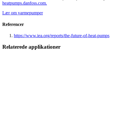
heatpumps.danfoss.com.
Lær om varmepumper
Referencer
https://www.iea.org/reports/the-future-of-heat-pumps
Relaterede applikationer