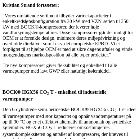
Kristian Strand fortsætter:
"Vores omfattende sortiment tilbyder varmekapaciteter i
enkeltkredsløbskonfiguration fra 30 kW med VZN-serien til 350
kW med BOCK®-kompressorer, der leverer høje
vandforsyningstemperaturer. Disse kompressorer gør det muligt for
OEM'er at forenkle design, minimere deres miljøpåvirkning og
overholde direktiver som f.eks. det europæiske EPBD. Vi er
forpligtet til at hjælpe OEM'er med at sikre dagens aftaler og vinde
morgendagens markedsposition på alle typer projekter."
Tre nye kompressorer giver fleksibilitet og enkelhed til alle
varmepumper med lavt GWP eller naturligt kølemiddel.
BOCK® HGX56 CO
T - enkelhed til industrielle
2
varmepumper
Den 6-cylindrede semi-hermetiske BOCK® HGX56 CO
T er ideel
2
til varmepumper med stor kapacitet og opnår vandtemperaturer på
op til 90 °C og er et effektivt alternativ til ammoniak og syntetiske
kølemidler. HGX56 CO
T reducerer omkostningerne,
2
systemkompleksiteten og antallet af kompressorer, der kræves til