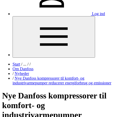
Log ind
Start
/
...
/
/
Om Danfoss
/
Nyheder
/
Nye Danfoss kompressorer til komfort- og
industrivarmepumper reducerer energiforbrug og emissioner
Nye Danfoss kompressorer til
komfort- og
industrivarmepumper