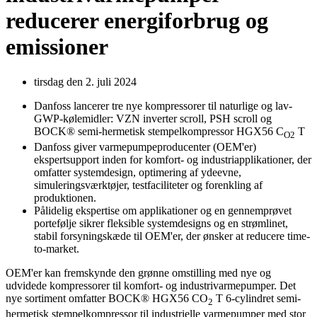
reducerer energiforbrug og
emissioner
tirsdag den 2. juli 2024
Danfoss lancerer tre nye kompressorer til naturlige og lav-
GWP-kølemidler: VZN inverter scroll, PSH scroll og
BOCK® semi-hermetisk stempelkompressor HGX56 C
T
O2
Danfoss giver varmepumpeproducenter (OEM'er)
ekspertsupport inden for komfort- og industriapplikationer, der
omfatter systemdesign, optimering af ydeevne,
simuleringsværktøjer, testfaciliteter og forenkling af
produktionen.
Pålidelig ekspertise om applikationer og en gennemprøvet
portefølje sikrer fleksible systemdesigns og en strømlinet,
stabil forsyningskæde til OEM'er, der ønsker at reducere time-
to-market.
OEM'er kan fremskynde den grønne omstilling med nye og
udvidede kompressorer til komfort- og industrivarmepumper. Det
nye sortiment omfatter BOCK® HGX56 CO
T 6-cylindret semi-
2
hermetisk stempelkompressor til industrielle varmepumper med stor