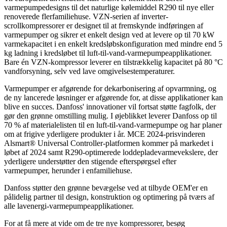
varmepumpedesigns til det naturlige kølemiddel R290 til nye eller
renoverede flerfamiliehuse. VZN-serien af inverter-
scrollkompressorer er designet til at fremskynde indføringen af
varmepumper og sikrer et enkelt design ved at levere op til 70 kW
varmekapacitet i en enkelt kredsløbskonfiguration med mindre end 5
kg ladning i kredsløbet til luft-til-vand-varmepumpeapplikationer.
Bare én VZN-kompressor leverer en tilstrækkelig kapacitet på 80 °C
vandforsyning, selv ved lave omgivelsestemperaturer.
Varmepumper er afgørende for dekarbonisering af opvarmning, og
de ny lancerede løsninger er afgørende for, at disse applikationer kan
blive en succes. Danfoss' innovationer vil fortsat støtte fagfolk, der
gør den grønne omstilling mulig. I øjeblikket leverer Danfoss op til
70 % af materialelisten til en luft-til-vand-varmepumpe og har planer
om at frigive yderligere produkter i år. MCE 2024-prisvinderen
Alsmart® Universal Controller-platformen kommer på markedet i
løbet af 2024 samt R290-optimerede loddepladevarmevekslere, der
yderligere understøtter den stigende efterspørgsel efter
varmepumper, herunder i enfamiliehuse.
Danfoss støtter den grønne bevægelse ved at tilbyde OEM'er en
pålidelig partner til design, konstruktion og optimering på tværs af
alle lavenergi-varmepumpeapplikationer.
For at få mere at vide om de tre nye kompressorer, besøg