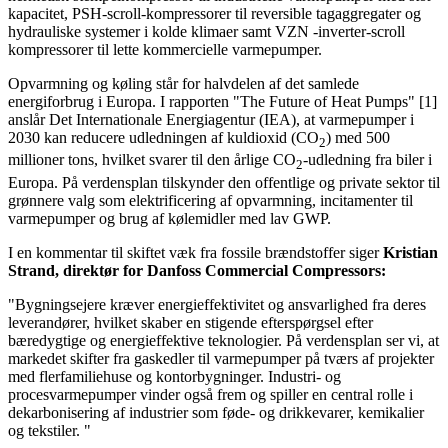
kapacitet, PSH-scroll-kompressorer til reversible tagaggregater og
hydrauliske systemer i kolde klimaer samt VZN -inverter-scroll
kompressorer til lette kommercielle varmepumper.
Opvarmning og køling står for halvdelen af det samlede
energiforbrug i Europa. I rapporten "The Future of Heat Pumps" [1]
anslår Det Internationale Energiagentur (IEA), at varmepumper i
2030 kan reducere udledningen af kuldioxid (CO
) med 500
2
millioner tons, hvilket svarer til den årlige CO
-udledning fra biler i
2
Europa. På verdensplan tilskynder den offentlige og private sektor til
grønnere valg som elektrificering af opvarmning, incitamenter til
varmepumper og brug af kølemidler med lav GWP.
I en kommentar til skiftet væk fra fossile brændstoffer siger
Kristian
Strand, direktør for Danfoss Commercial Compressors:
"Bygningsejere kræver energieffektivitet og ansvarlighed fra deres
leverandører, hvilket skaber en stigende efterspørgsel efter
bæredygtige og energieffektive teknologier. På verdensplan ser vi, at
markedet skifter fra gaskedler til varmepumper på tværs af projekter
med flerfamiliehuse og kontorbygninger. Industri- og
procesvarmepumper vinder også frem og spiller en central rolle i
dekarbonisering af industrier som føde- og drikkevarer, kemikalier
og tekstiler. "