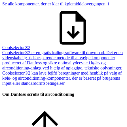
Se alle komponenter, der er klar til kølemiddelovergangen, i
Coolselector®2
Coolselector®2 er en gratis kølingssoftware til download. Det er en
videnskabelig, tidsbesparende metode til at vælge komponenter
produceret af Danfoss og sikre optimal ydeevne i køle- og
airconditioning-anlæg ved hjælp af nøjagtige, tekniske oplysninger.
Coolselector®2 kan lave fejlfri beregninger med henblik på valg af
køle- og airconditioning-komponenter, der er baseret på brugerens
input eller standarddriftsbetingelser.
Om Danfoss-scrolls til airconditioning