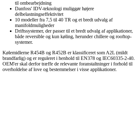
til ombearbejdning
Danfoss' IDV-teknologi muliggør højere
delbelastningseffektivitet
10 modeller fra 7,5 til 40 TR og et bredt udvalg af
manifoldmuligheder
Driftssystemer, der passer til et bredt udvalg af applikationer,
både reversible og kun køling, herunder chillere og rooftop-
systemer.
Kølemidlerne R454B og R452B er klassificeret som A2L (mildt
brandfarlig) og er reguleret i henhold til EN378 og IEC60335-2-40.
OEM'er skal derfor træffe de relevante foranstaltninger i forhold til
overholdelse af love og bestemmelser i visse applikationer.