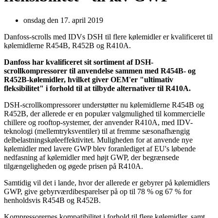
onsdag den 17. april 2019
Danfoss-scrolls med IDVs DSH til flere kølemidler er kvalificeret til
kølemidlerne R454B, R452B og R410A.
Danfoss har kvalificeret sit sortiment af DSH-
scrollkompressorer til anvendelse sammen med R454B- og
R452B-kølemidler, hvilket giver OEM'er "ultimativ
fleksibilitet" i forhold til at tilbyde alternativer til R410A.
DSH-scrollkompressorer understøtter nu kølemidlerne R454B og
R452B, der allerede er en populær valgmulighed til kommercielle
chillere og rooftop-systemer, der anvender R410A, med IDV-
teknologi (mellemtryksventiler) til at fremme sæsonafhængig
delbelastningskøleeffektivitet. Muligheden for at anvende nye
kølemidler med lavere GWP blev foranlediget af EU's løbende
nedfasning af kølemidler med højt GWP, der begrænsede
tilgængeligheden og øgede prisen på R410A.
Samtidig vil det i lande, hvor der allerede er gebyrer på kølemidlers
GWP, give gebyrværdibesparelser på op til 78 % og 67 % for
henholdsvis R454B og R452B.
Kompressorernes kompatibilitet i forhold til flere kølemidler, samt