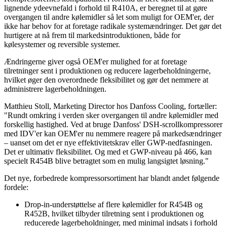
lignende ydeevnefald i forhold til R410A, er beregnet til at gøre
overgangen til andre kølemidler så let som muligt for OEM'er, der
ikke har behov for at foretage radikale systemændringer. Det gør det
hurtigere at nå frem til markedsintroduktionen, både for
kølesystemer og reversible systemer.
Ændringerne giver også OEM'er mulighed for at foretage
tilretninger sent i produktionen og reducere lagerbeholdningerne,
hvilket øger den overordnede fleksibilitet og gør det nemmere at
administrere lagerbeholdningen.
Matthieu Stoll, Marketing Director hos Danfoss Cooling, fortæller:
"Rundt omkring i verden sker overgangen til andre kølemidler med
forskellig hastighed. Ved at bruge Danfoss' DSH-scrollkompressorer
med IDV'er kan OEM'er nu nemmere reagere på markedsændringer
– uanset om det er nye effektivitetskrav eller GWP-nedfasningen.
Det er ultimativ fleksibilitet. Og med et GWP-niveau på 466, kan
specielt R454B blive betragtet som en mulig langsigtet løsning."
Det nye, forbedrede kompressorsortiment har blandt andet følgende
fordele:
Drop-in-understøttelse af flere kølemidler for R454B og
R452B, hvilket tilbyder tilretning sent i produktionen og
reducerede lagerbeholdninger, med minimal indsats i forhold