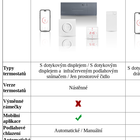
S dotykovým displejem / S dotykovým
Typy
S doty
displejem a infračerveným podlahovým
termostatů
drá
snímačem / Jen prostorové čidlo
Verze
Nástěnné
termostatů
Výměnné
rámečky
Mobilní
aplikace
Podlahové
Automatické / Manuální
chlazení
Automatické