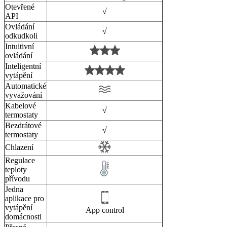
Otevřené
√
API
Ovládání
√
odkudkoli
Intuitivní
ovládání
Inteligentní
vytápění
Automatické
vyvažování
Kabelové
√
termostaty
Bezdrátové
√
termostaty
Chlazení
Regulace
teploty
přívodu
Jedna
aplikace pro
vytápění
App control
domácnosti