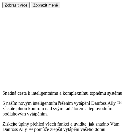
Zobrazit více
Zobrazit méně
Snadná cesta k inteligentnímu a komplexnímu topnému systému
S naším novým inteligentním řešením vytápění Danfoss Ally ™
získáte plnou kontrolu nad svým radiátorem a teplovodním
podlahovým vytápěním.
Získejte úplný přehled všech funkcí a uvidíte, jak snadno Vám
Danfoss Ally ™ pomůže zlepšit vytápění vašeho domu.