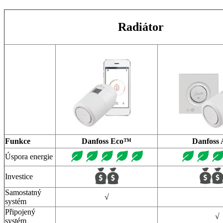
Radiátor
Funkce
Danfoss Eco™
Danfoss
Úspora energie
Investice
Samostatný
√
systém
Připojený
√
systém