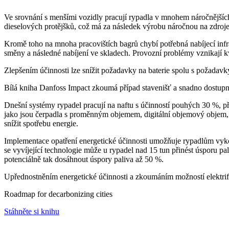
Ve srovnání s menšími vozidly pracují rypadla v mnohem náročnějších
dieselových protějšků, což má za následek výrobu náročnou na zdroje 
Kromě toho na mnoha pracovištích bagrů chybí potřebná nabíjecí infra
směny a následné nabíjení ve skladech. Provozní problémy vznikají kvů
Zlepšením účinnosti lze snížit požadavky na baterie spolu s požadavk
Bílá kniha Danfoss Impact zkoumá případ stavenišť a snadno dostupné
Dnešní systémy rypadel pracují na naftu s účinností pouhých 30 %, 
jako jsou čerpadla s proměnným objemem, digitální objemový objem, 
snížit spotřebu energie.
Implementace opatření energetické účinnosti umožňuje rypadlům vykon
se vyvíjející technologie může u rypadel nad 15 tun přinést úsporu pal
potenciálně tak dosáhnout úspory paliva až 50 %.
Upřednostněním energetické účinnosti a zkoumáním možností elektrifi
Roadmap for decarbonizing cities
Stáhněte si knihu