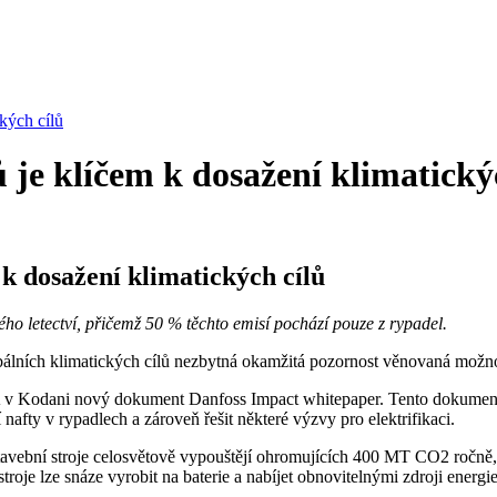
kých cílů
 je klíčem k dosažení klimatický
k dosažení klimatických cílů
vého letectví, přičemž 50 % těchto emisí pochází pouze z rypadel.
álních klimatických cílů nezbytná okamžitá pozornost věnovaná možnost
 v Kodani nový dokument Danfoss Impact whitepaper. Tento dokument ří
nafty v rypadlech a zároveň řešit některé výzvy pro elektrifikaci.
tavební stroje celosvětově vypouštějí ohromujících 400 MT CO2 ročně,
oje lze snáze vyrobit na baterie a nabíjet obnovitelnými zdroji energie, 