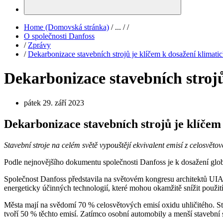
Home (Domovská stránka)
/
...
/
/
O společnosti Danfoss
/
Zprávy
/
Dekarbonizace stavebních strojů je klíčem k dosažení klimatic
Dekarbonizace stavebních strojů
pátek 29. září 2023
Dekarbonizace stavebních strojů je klíčem 
Stavební stroje na celém světě vypouštějí ekvivalent emisí z celosvěto
Podle nejnovějšího dokumentu společnosti Danfoss je k dosažení glob
Společnost Danfoss představila na světovém kongresu architektů UIA
energeticky účinných technologií, které mohou okamžitě snížit použití 
Města mají na svědomí 70 % celosvětových emisí oxidu uhličitého. S
tvoří 50 % těchto emisí. Zatímco osobní automobily a menší stavební str