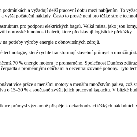
 podmínkách a vyžadují delší pracovní dobu mezi nabíjením. To vyžadu
a vyšší počáteční náklady. Často to prostě není pro těžké stroje techn
struktura pro podporu elektrických bagrů. Velká místa, jako jsou lomy,
li obrovské hmotnosti baterií, které představují logistické překážky.
y na potřeby výroby energie z obnovitelných zdrojů.
 technologie, které rychle transformují stavební průmysl a umožňují st
přičemž 70 % energie motoru je promarněno. Společnost Danfoss zdůraz
čerpadla s proměnnými otáčkami a decentralizované pohony. Tyto tech
ávat více práce s menšími motory a menším množstvím paliva, což sniž
iva o 15–30 % a současně zvýšit jejich pracovní kapacitu. V blízké budo
kace průmysl významně přispěje k dekarbonizaci těžkých nákladních vo