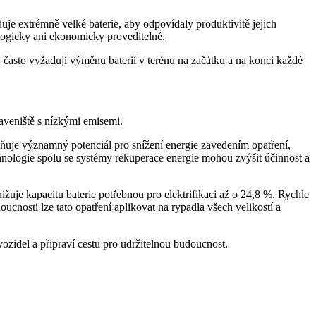
je extrémně velké baterie, aby odpovídaly produktivitě jejich
ologicky ani ekonomicky proveditelné.
 často vyžadují výměnu baterií v terénu na začátku a na konci každé
aveniště s nízkými emisemi.
ňuje významný potenciál pro snížení energie zavedením opatření,
nologie spolu se systémy rekuperace energie mohou zvýšit účinnost a
uje kapacitu baterie potřebnou pro elektrifikaci až o 24,8 %. Rychle
ucnosti lze tato opatření aplikovat na rypadla všech velikostí a
zidel a připraví cestu pro udržitelnou budoucnost.