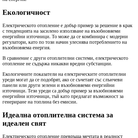
Екологичност
Електрическото отопление е добър пример за решение в крак
с тенденцията на засилено използване на възобновяеми
енергийни източници. То може да се комбинира с модерни
регулатори, като по този начин улеснява потреблението на
възобновяема енергия.
В сравнение с други отоплителни системи, електрическото
отопление не съдържа никакви вредни субстанции.
Екологичните показатели на електрическите отоплителни
уреди могат да се подобрят, ако се съчетаят със слънчеви
панели или други зелени и възобновяеми енергийни
източници. Тези уреди са добър пример за възобновяеми
енергийни източници, тъй като предлагат възможност за
генериране на топлина без емисии.
Идеална отоплителна система за
идеален свят
Електрическото отопление превръща мечтата в реалност