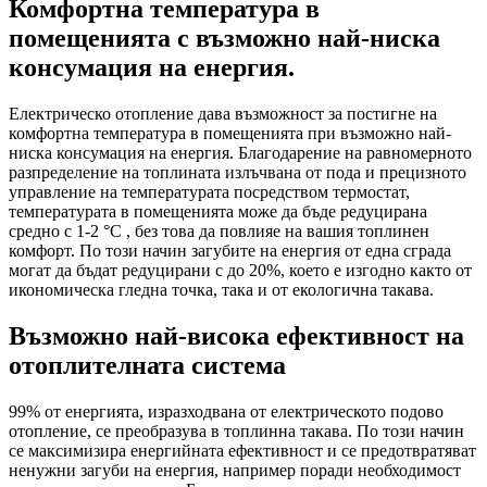
Комфортна температура в
помещенията с възможно най-ниска
консумация на енергия.
Електрическо отопление дава възможност за постигне на
комфортна температура в помещенията при възможно най-
ниска консумация на енергия. Благодарение на равномерното
разпределение на топлината излъчвана от пода и прецизното
управление на температурата посредством термостат,
температурата в помещенията може да бъде редуцирана
средно с 1-2 °C , без това да повлияе на вашия топлинен
комфорт. По този начин загубите на енергия от една сграда
могат да бъдат редуцирани с до 20%, което е изгодно както от
икономическа гледна точка, така и от екологична такава.
Възможно най-висока ефективност на
отоплителната система
99% от енергията, изразходвана от електрическото подово
отопление, се преобразува в топлинна такава. По този начин
се максимизира енергийната ефективност и се предотвратяват
ненужни загуби на енергия, например поради необходимост