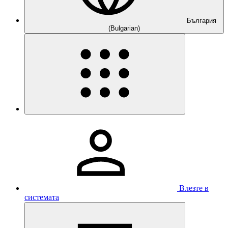
България
(Bulgarian)
Влезте в
системата