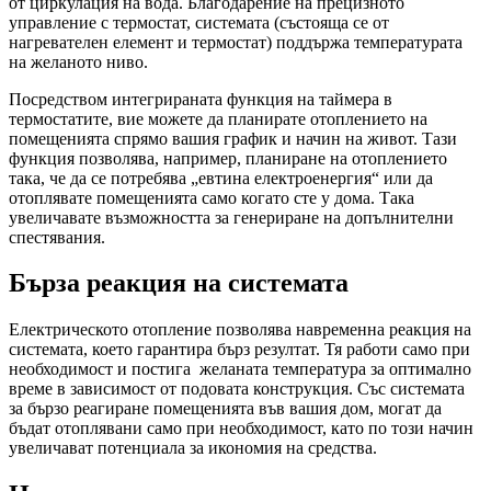
от циркулация на вода. Благодарение на прецизното
управление с термостат, системата (състояща се от
нагревателен елемент и термостат) поддържа температурата
на желаното ниво.
Посредством интегрираната функция на таймера в
термостатите, вие можете да планирате отоплението на
помещенията спрямо вашия график и начин на живот. Тази
функция позволява, например, планиране на отоплението
така, че да се потребява „евтина електроенергия“ или да
отоплявате помещенията само когато сте у дома. Така
увеличавате възможността за генериране на допълнителни
спестявания.
Бърза реакция на системата
Електрическото отопление позволява навременна реакция на
системата, което гарантира бърз резултат. Тя работи само при
необходимост и постига желаната температура за оптимално
време в зависимост от подовата конструкция. Със системата
за бързо реагиране помещенията във вашия дом, могат да
бъдат отоплявани само при необходимост, като по този начин
увеличават потенциала за икономия на средства.