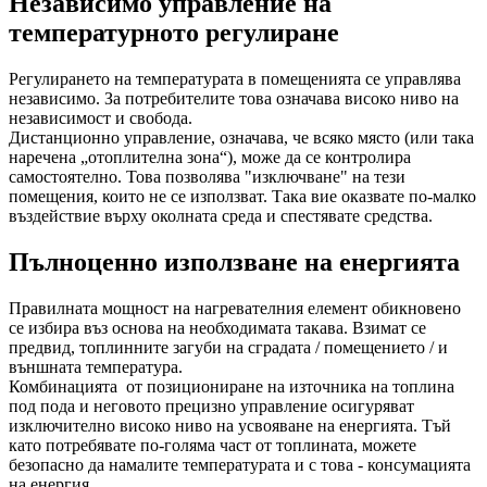
Независимо управление на
температурното регулиране
Регулирането на температурата в помещенията се управлява
независимо. За потребителите това означава високо ниво на
независимост и свобода.
Дистанционно управление, означава, че всяко място (или така
наречена „отоплителна зона“), може да се контролира
самостоятелно. Това позволява "изключване" на тези
помещения, които не се използват. Така вие оказвате по-малко
въздействие върху околната среда и спестявате средства.
Пълноценно използване на енергията
Правилната мощност на нагревателния елемент обикновено
се избира въз основа на необходимата такава. Взимат се
предвид, топлинните загуби на сградата / помещението / и
външната температура.
Комбинацията от позициониране на източника на топлина
под пода и неговото прецизно управление осигуряват
изключително високо ниво на усвояване на енергията. Тъй
като потребявате по-голяма част от топлината, можете
безопасно да намалите температурата и с това - консумацията
на енергия.