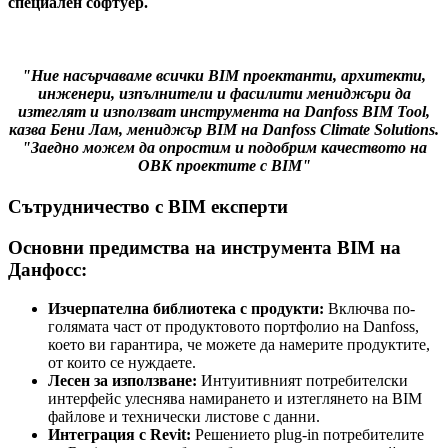
специален софтуер.
"Ние насърчаваме всички BIM проектанти, архитекти,
инженери, изпълнители и фасилити мениджъри да
изтеглят и използват инструмента на Danfoss BIM Tool,
казва Бени Лам, мениджър BIM на Danfoss Climate Solutions.
"Заедно можем да опростим и подобрим качеството на
ОВК проектите с BIM"
Сътрудничество с BIM експерти
Основни предимства на инструмента BIM на
Данфосс:
Изчерпателна библиотека с продукти:
Включва по-
голямата част от продуктовото портфолио на Danfoss,
което ви гарантира, че можете да намерите продуктите,
от които се нуждаете.
Лесен за използване:
Интуитивният потребителски
интерфейс улеснява намирането и изтеглянето на BIM
файлове и технически листове с данни.
Интеграция с Revit:
Решението plug-in потребителите