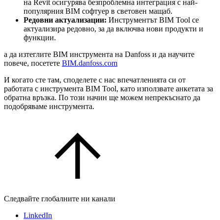
на Revit осигурява безпроблемна интеграция с най-
популярния BIM софтуер в световен мащаб.
Редовни актуализации:
Инструментът BIM Tool се
актуализира редовно, за да включва нови продукти и
функции.
а да изтеглите BIM инструмента на Danfoss и да научите
повече, посетете
BIM.danfoss.com
И когато сте там, споделете с нас впечатленията си от
работата с инструмента BIM Tool, като използвате анкетата за
обратна връзка. По този начин ще можем непрекъснато да
подобряваме инструмента.
Следвайте глобалните ни канали
LinkedIn