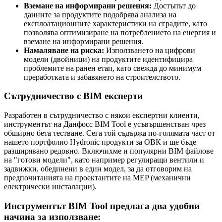
Вземане на информирани решения:
Достъпът до
данните за продуктите подобрява анализа на
експлоатационните характеристики на сградите, като
позволява оптимизиране на потреблението на енергия и
вземане на информирани решения.
Намаляване на риска:
Използването на цифрови
модели (двойници) на продуктите идентифицира
проблемите на ранен етап, като свежда до минимум
преработката и забавянето на строителството.
Сътрудничество с BIM експерти
Разработен в сътрудничество с някои експертни клиенти,
инструментът на Данфосс BIM Tool е усъвършенстван чрез
обширно бета тестване. Сега той съдържа по-голямата част от
нашето портфолио Hydronic продукти за ОВК и ще бъде
разширявано редовно. Включихме и популярни BIM файлове
на "готови модели", като например регулиращи вентили и
задвижки, обединени в един модел, за да отговорим на
предпочитанията на проектантите на MEP (механични
електрически инсталации).
Инструментът BIM Tool предлага два удобни
начина за използване: