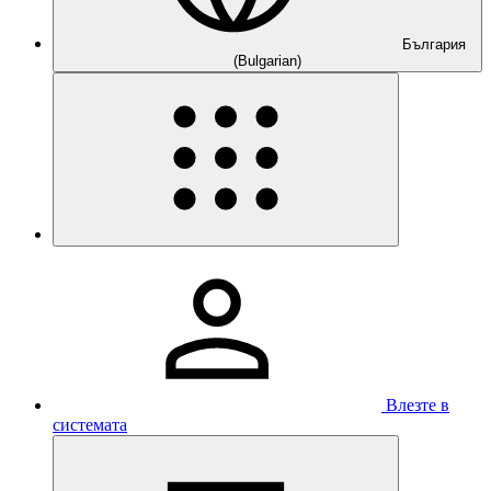
България
(Bulgarian)
Влезте в
системата