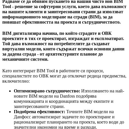
Радваме се да обявим пускането на нашия чисто нов BIM
Tool - решение за софтуерни услуги, което дава възможност
на нашите клиенти и заинтересовани страни да използват
информационното моделиране на сгради (BIM), за да
повишат ефективността на проекта и сътрудничеството.
BIM дигитализира начина, по който сградите и ОВК
проектите в тях се проектират, изграждат и експлоатират.
Той дава възможност на потребителите да създават
виртуални модели, които съдържат всички основни данни
за дадена сграда - от архитектурните планове до
механичните системи.
Като интегрират BIM Tool в работните си процеси,
специалистите по ОВК могат да отключат редица предимства,
включително:
Оптимизирано сътрудничество:
Използването на най-
новите BIM модели на Danfoss подобрява
комуникацията и координацията между екипите и
заинтересованите страни.
Подобрена ефективност:
Точните BIM модели на
Данфосс автоматизират задачите по проектиране и
рационализират планирането на проекта, което води до
значителни икономии на време и разходи.