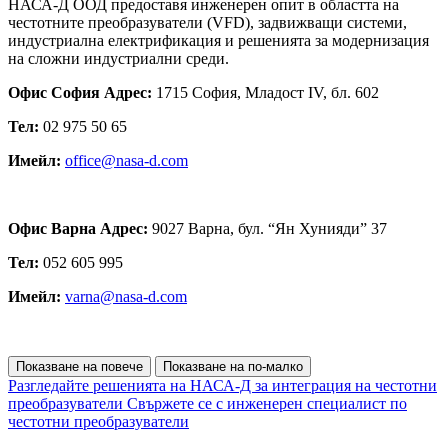
НАСА-Д ООД предоставя инженерен опит в областта на
честотните преобразуватели (VFD), задвижващи системи,
индустриална електрификация и решенията за модернизация
на сложни индустриални среди.
Офис София Адрес:
1715 София, Младост IV, бл. 602
Тел:
02 975 50 65
Имейл:
office@nasa-d.com
Офис Варна Адрес:
9027 Варна, бул. “Ян Хунияди” 37
Тел:
052 605 995
Имейл:
varna@nasa-d.com
Показване на повече
Показване на по-малко
Разгледайте решенията на НАСА-Д за интеграция на честотни
преобразуватели
Свържете се с инженерен специалист по
честотни преобразуватели