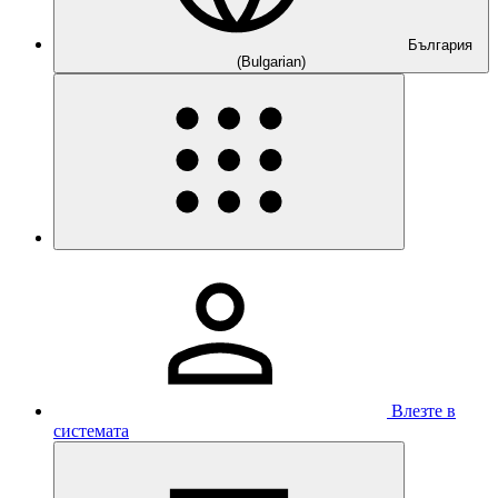
България
(Bulgarian)
Влезте в
системата