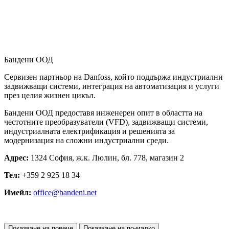
Бандени ООД
Сервизен партньор на Danfoss, който поддържа индустриални
задвижващи системи, интеграция на автоматизация и услуги
през целия жизнен цикъл.
Бандени ООД предоставя инженерен опит в областта на
честотните преобразуватели (VFD), задвижващи системи,
индустриалната електрификация и решенията за
модернизация на сложни индустриални среди.
Адрес:
1324 София, ж.к. Люлин, бл. 778, магазин 2
Тел:
+359 2 925 18 34
Имейл:
office@bandeni.net
Показване на повече
Показване на по-малко