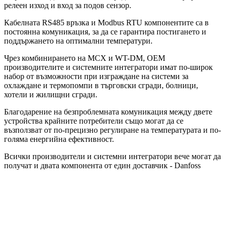
релеен изход и вход за подов сензор.
Кабелната RS485 връзка и Modbus RTU компонентите са в
постоянна комуникация, за да се гарантира постигането и
поддържането на оптимални температури.
Чрез комбинирането на MCX и WT-DM, OEM
производителите и системните интегратори имат по-широк
набор от възможности при изграждане на системи за
охлаждане и термопомпи в търговски сгради, болници,
хотели и жилищни сгради.
Благодарение на безпроблемната комуникация между двете
устройства крайните потребители също могат да се
възползват от по-прецизно регулиране на температурата и по-
голяма енергийна ефективност.
Всички производители и системни интегратори вече могат да
получат и двата компонента от един доставчик - Danfoss