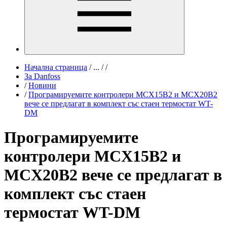
Начална страница
/
...
/
/
За Danfoss
/
Новини
/
Програмируемите контролери MCX15B2 и MCX20B2
вече се предлагат в комплект със стаен термостат WT-
DM
Програмируемите
контролери MCX15B2 и
MCX20B2 вече се предлагат в
комплект със стаен
термостат WT-DM