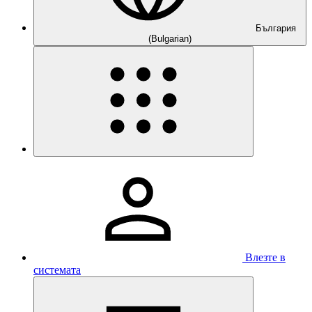
България
(Bulgarian)
Влезте в
системата