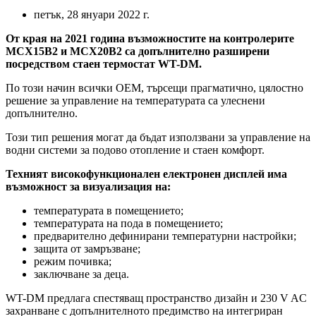
петък, 28 януари 2022 г.
От края на 2021 година възможностите на контролерите
MCX15B2 и MCX20B2 са допълнително разширени
посредством стаен термостат WT-DM.
По този начин всички OEM, търсещи прагматично, цялостно
решение за управление на температурата са улеснени
допълнително.
Този тип решения могат да бъдат използвани за управление на
водни системи за подово отопление и стаен комфорт.
Техният високофункционален електронен дисплей има
възможност за визуализация на:
температурата в помещението;
температурата на пода в помещението;
предварително дефинирани температурни настройки;
защита от замръзване;
режим почивка;
заключване за деца.
WT-DM предлага спестяващ пространство дизайн и 230 V AC
захранване с допълнителното предимство на интегриран