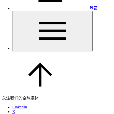
登录
关注我们的全球媒体
LinkedIn
X