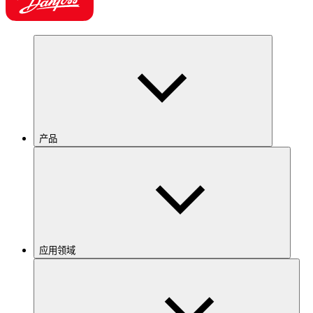
产品
应用领域