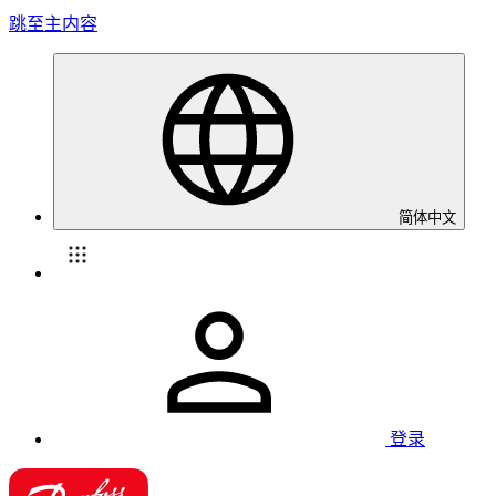
跳至主内容
简体中文
登录