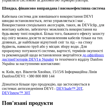
управляти системою за допомогою терморегулятора.
Швидка, фінансово виправдана і високоефективна система
Кабельна система для зовнішнього використання DEVI
швидко встановлюється, легко управляється і має .
Використання спеціальних аксесуарів, таких, як DEVIclip, для
монтажу кабелю, забезпечує можливість використання на
будь-якому типі покрівлі. Більш того, бажаного ефекту захисту
від снігу можна досягти встановленням кабелів тільки на тих
ділянках, де найбільше відчутний сніг та лід – на стику
будівель, навколо труб або у місцях збору води. Для
прорахунку потужності системи, вартості, термінів окупності
та рекомендацій щодо встановлення звертайтеся
до офіційних
дистриб’юторів DEVI в Україні
та технічного відділу Danfoss
Україна за наступними контактами:
м. Київ, вул. Вікентія Хвойки, 15/15/6 Інформаційна Лінія
Danfoss/DEVI: +380 800 800 144
Дізнатися більше про продукцію, що застосовується в
системах антизледеніння DEVI -
DEVIsafe™ 20T
,
DEVIsnow™ 30T
Пов'язані продукти