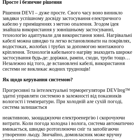
Просте і безпечне рішення
Рішення DEVI – дуже просте. Свого часу воно виникло
завдяки успішному досвіду застосування електричного
кабелю у приміщеннях з метою опалення. Згодом ідея
знайшла використання у зовнішньому застосуванні,
технологію адаптували для використання зовні. Нагрівальні
кабелі можна швидко та легко встановлювати на покрівлях,
водостоках, жолобах і трубах за допомогою монтажного
кріплення. Технологія кабельного нагріву знаходить широке
застосування будь-де: доріжки, рампи, сходи, труби тощо…
Незалежно від того, де встановлені кабелі, використання
системи не викликає жодних труднощів!
Як щодо керування системою?
Прогресивні та інтелектуальні терморегулятори DEVIreg™
здатні управляти системою в залежності від показників
вологості і температури. При холодній але сухій погоді,
система залишається
неактивною, заощаджуючи електроенергію і скорочуючи
витрати. Коли погода холодна і волога, система автоматично
вмикається, швидко розтоплюючи сніг та запобігаючи
утворенню льоду. Звичайно, домовласник може вручну