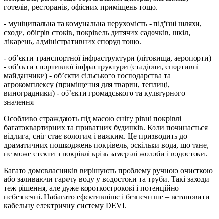
готелів, ресторанів, офісних приміщень тощо.
- муніципальна та комунальна нерухомість - під'їзні шляхи,
сходи, обігрів стоків, покрівель дитячих садочків, шкіл,
лікарень, адміністративних споруд тощо.
- об’єкти транспортної інфраструктури (літовища, аеропорти)
- об’єкти спортивної інфраструктури (стадіони, спортивні
майданчики) - об’єкти сільського господарства та
агрокомплексу (приміщення для тварин, теплиці,
виноградники) - об’єкти громадського та культурного
значення
Особливо страждають під масою снігу рівні покрівлі
багатоквартирних та приватних будинків. Коли починається
відлига, сніг стає вологим і важким. Це призводить до
драматичних пошкоджень покрівель, оскільки вода, що тане,
не може стекти з покрівлі крізь замерзлі жолоби і водостоки.
Багато домовласників вирішують проблему ручною очисткою
або заливаючи гарячу воду у водостоки та труби. Такі заходи –
теж рішення, але дуже короткострокові і потенційно
небезпечні. Набагато ефективніше і безпечніше – встановити
кабельну електричну систему DEVI.