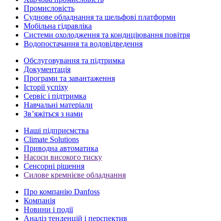
Промисловість
Суднове обладнання та шельфові платформи
Мобільна гідравліка
Системи охолодження та кондиціювання повітря
Водопостачання та водовідведення
Обслуговування та підтримка
Документація
Програми та завантаження
Історії успіху
Сервіс і підтримка
Навчальні матеріали
Зв’яжіться з нами
Наші підприємства
Climate Solutions
Приводна автоматика
Насоси високого тиску
Сенсорні рішення
Силове кремнієве обладнання
Про компанію Danfoss
Компанія
Новини і події
Аналіз тенденцій і перспектив