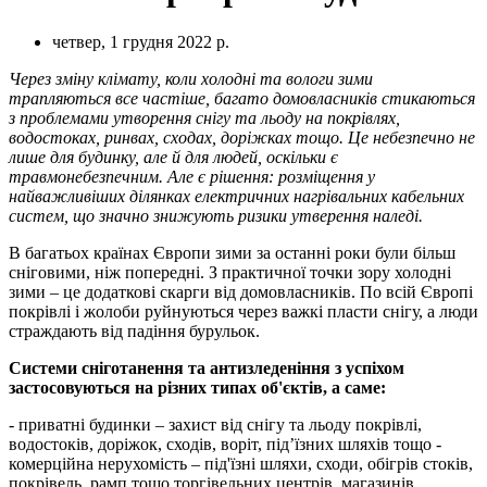
четвер, 1 грудня 2022 р.
Через зміну клімату, коли холодні та вологи зими
трапляються все частіше, багато домовласників стикаються
з проблемами утворення снігу та льоду на покрівлях,
водостоках, ринвах, сходах, доріжках тощо. Це небезпечно не
лише для будинку, але й для людей, оскільки є
травмонебезпечним. Але є рішення: розміщення у
найважливіших ділянках електричних нагрівальних кабельних
систем, що значно знижують ризики утверення наледі.
В багатьох країнах Європи зими за останні роки були більш
сніговими, ніж попередні. З практичної точки зору холодні
зими – це додаткові скарги від домовласників. По всій Європі
покрівлі і жолоби руйнуються через важкі пласти снігу, а люди
страждають від падіння бурульок.
Системи сніготанення та антизледеніння з успіхом
застосовуються на різних типах об'єктів, а саме:
- приватні будинки – захист від снігу та льоду покрівлі,
водостоків, доріжок, сходів, воріт, під’їзних шляхів тощо -
комерційна нерухомість – під'їзні шляхи, сходи, обігрів стоків,
покрівель, рамп тощо торгівельних центрів, магазинів,