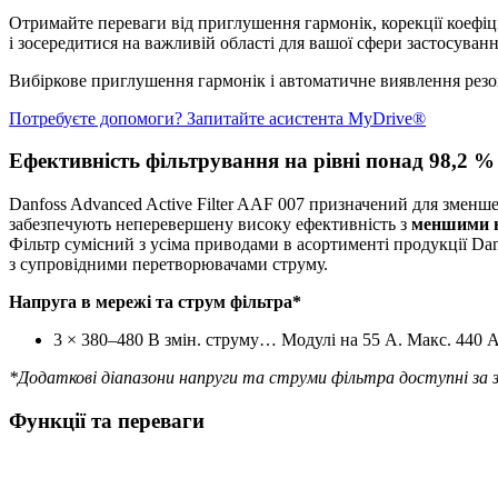
Отримайте переваги від приглушення гармонік, корекції коефіц
і зосередитися на важливій області для вашої сфери застосуванн
Вибіркове приглушення гармонік і автоматичне виявлення резо
Потребуєте допомоги? Запитайте асистента MyDrive®
Ефективність фільтрування на рівні понад 98,2 %
Danfoss Advanced Active Filter AAF 007 призначений для зменш
забезпечують неперевершену високу ефективність з
меншими н
Фільтр сумісний з усіма приводами в асортименті продукції D
з супровідними перетворювачами струму.
Напруга в мережі та струм фільтра*
3 × 380–480 В змін. струму… Модулі на 55 А. Макс. 440 
*Додаткові діапазони напруги та струми фільтра доступні за 
Функції та переваги