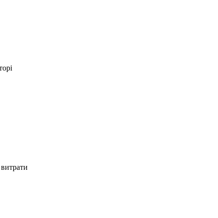
торі
 витрати