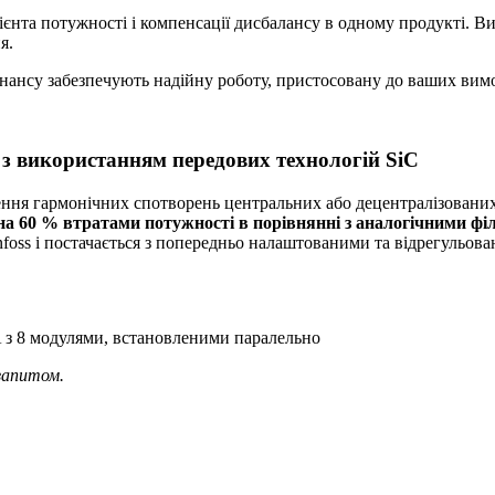
ієнта потужності і компенсації дисбалансу в одному продукті. 
я.
нансу забезпечують надійну роботу, пристосовану до ваших вимо
 з використанням передових технологій SiC
ення гармонічних спотворень центральних або децентралізованих
а 60 % втратами потужності в порівнянні з аналогічними фі
anfoss і постачається з попередньо налаштованими та відрегуль
A з 8 модулями, встановленими паралельно
запитом.