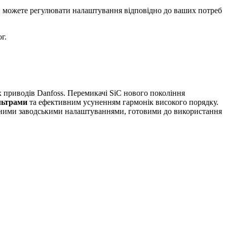
Ви можете регулювати налаштування відповідно до ваших потреб
г.
 приводів Danfoss. Перемикачі SiC нового покоління
льтрами
та ефективним усуненням гармонік високого порядку.
ованими заводськими налаштуваннями, готовими до використання