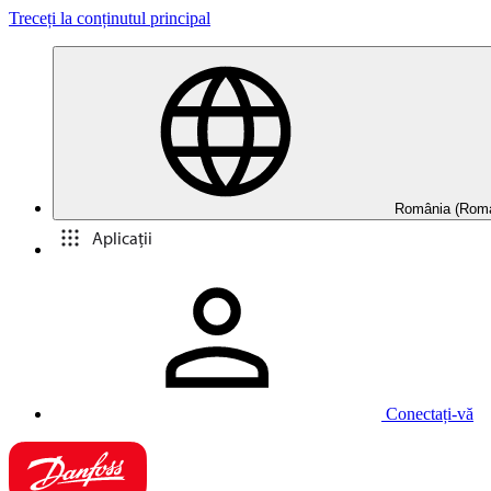
Treceți la conținutul principal
România (Roma
Aplicații
Conectați-vă