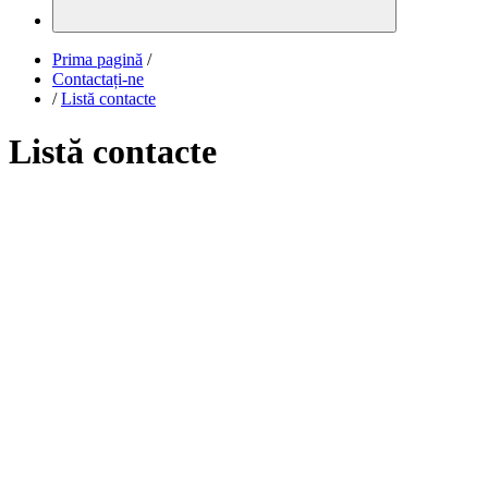
Prima pagină
/
Contactați-ne
/
Listă contacte
Listă contacte