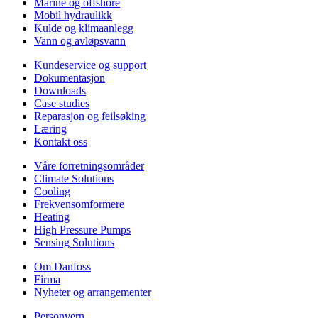
Marine og offshore
Mobil hydraulikk
Kulde og klimaanlegg
Vann og avløpsvann
Kundeservice og support
Dokumentasjon
Downloads
Case studies
Reparasjon og feilsøking
Læring
Kontakt oss
Våre forretningsområder
Climate Solutions
Cooling
Frekvensomformere
Heating
High Pressure Pumps
Sensing Solutions
Om Danfoss
Firma
Nyheter og arrangementer
Personvern