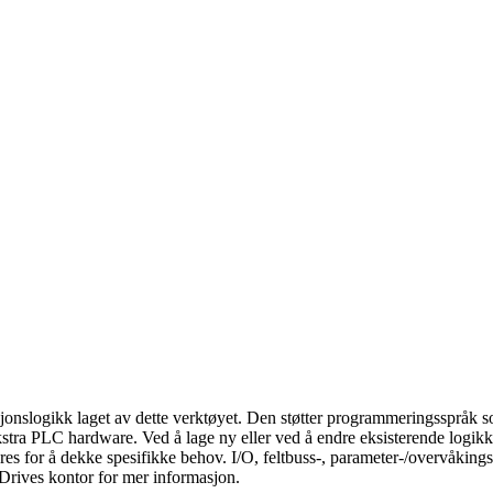
logikk laget av dette verktøyet. Den støtter programmeringsspråk som
stra PLC hardware. Ved å lage ny eller ved å endre eksisterende logikk
es for å dekke spesifikke behov. I/O, feltbuss-, parameter-/overvåkingssi
 Drives kontor for mer informasjon.