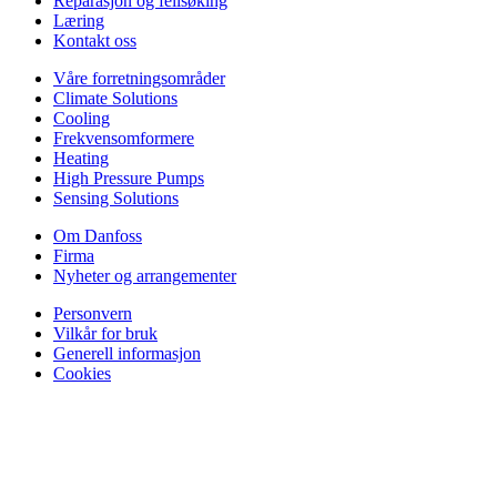
Reparasjon og feilsøking
Læring
Kontakt oss
Våre forretningsområder
Climate Solutions
Cooling
Frekvensomformere
Heating
High Pressure Pumps
Sensing Solutions
Om Danfoss
Firma
Nyheter og arrangementer
Personvern
Vilkår for bruk
Generell informasjon
Cookies