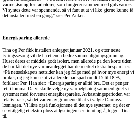
varmeløsning for radiatorer, som fungerer sammen med gulvvarme.
Vi syntes dette var spennende, så vi fant ut at vi like gjerne kunne få
det installert med en gang," sier Per Anker.
Energisparing allerede
Tina og Per fikk installert anlegget januar 2021, og etter neste
fyringssesong vil de ha et enda bedre sammenligningsgrunnlag.
Huset deres er middels godt isolert, men allerede på den korte tiden
de har fått det nye varmeanlegget har de merket ekstra besparelser: –
«På nettselskapets nettsider kan jeg følge med på hvor mye energi vi
bruker, og jeg kan se at vi allerede har spart rundt 15 til 18 %,
forklarer Per. Han sier: «Energisparing er alltid bra. Det er penger
rett i lomma. Da vi skulle velge ny varmeløsning sammenlignet vi
systemet med forventet energibesparelse. Avkastningsperioden var
relativt rask, så det var en av grunnene til at vi valgte Danfoss-
løsningen. Vi likte også funksjonene til det nye systemet, og det er
selvfølgelig et ekstra pluss at løsningen ser fin ut også, legger Tina
til.