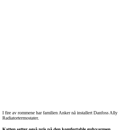
I fire av rommene har familien Anker nå installert Danfoss Ally
Radiatortermostater.
Katten setter også pris på den komfortable gulvvarmen