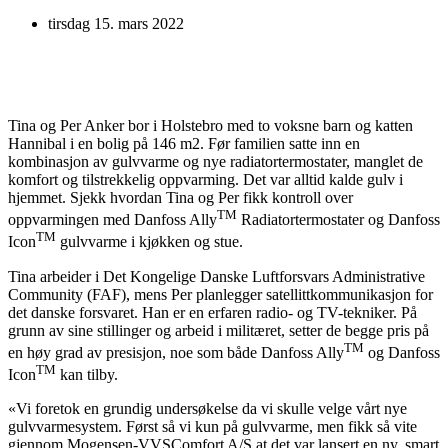
tirsdag 15. mars 2022
Tina og Per Anker bor i Holstebro med to voksne barn og katten
Hannibal i en bolig på 146 m2. Før familien satte inn en
kombinasjon av gulvvarme og nye radiatortermostater, manglet de
komfort og tilstrekkelig oppvarming. Det var alltid kalde gulv i
hjemmet. Sjekk hvordan Tina og Per fikk kontroll over
TM
oppvarmingen med Danfoss Ally
Radiatortermostater og Danfoss
TM
Icon
gulvvarme i kjøkken og stue.
Tina arbeider i Det Kongelige Danske Luftforsvars Administrative
Community (FAF), mens Per planlegger satellittkommunikasjon for
det danske forsvaret. Han er en erfaren radio- og TV-tekniker. På
grunn av sine stillinger og arbeid i militæret, setter de begge pris på
TM
en høy grad av presisjon, noe som både Danfoss Ally
og Danfoss
TM
Icon
kan tilby.
«Vi foretok en grundig undersøkelse da vi skulle velge vårt nye
gulvvarmesystem. Først så vi kun på gulvvarme, men fikk så vite
gjennom Mogensen-VVSComfort A/S at det var lansert en ny, smart