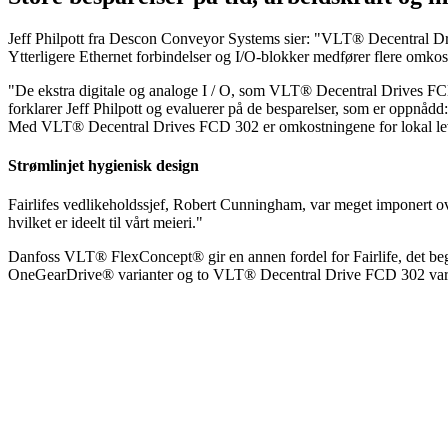
Jeff Philpott fra Descon Conveyor Systems sier: "VLT® Decentral Driv
Ytterligere Ethernet forbindelser og I/O-blokker medfører flere omkostn
"De ekstra digitale og analoge I / O, som VLT® Decentral Drives FCD 3
forklarer Jeff Philpott og evaluerer på de besparelser, som er oppnådd:
Med VLT® Decentral Drives FCD 302 er omkostningene for lokal le
Strømlinjet hygienisk design
Fairlifes vedlikeholdssjef, Robert Cunningham, var meget imponert 
hvilket er ideelt til vårt meieri."
Danfoss VLT® FlexConcept® gir en annen fordel for Fairlife, det be
OneGearDrive® varianter og to VLT® Decentral Drive FCD 302 variante