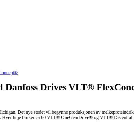
xConcept®
med Danfoss Drives VLT® FlexCon
Michigan. Det nye stedet vil begynne produksjonen av melkeproteindrik
les. Hver linje bruker ca 60 VLT® OneGearDrive® og VLT® Decentral