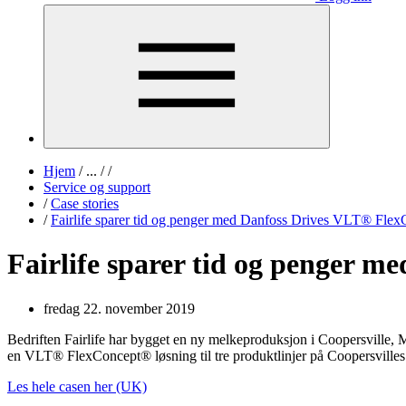
Hjem
/
...
/
/
Service og support
/
Case stories
/
Fairlife sparer tid og penger med Danfoss Drives VLT® Fle
Fairlife sparer tid og penger 
fredag 22. november 2019
Bedriften Fairlife har bygget en ny melkeproduksjon i Coopersville, 
en VLT® FlexConcept® løsning til tre produktlinjer på Coopersvil
Les hele casen her (UK)