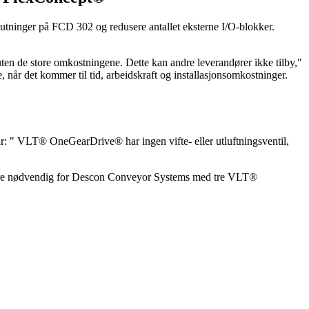
utninger på FCD 302 og redusere antallet eksterne I/O-blokker.
uten de store omkostningene. Dette kan andre leverandører ikke tilby,"
e, når det kommer til tid, arbeidskraft og installasjonsomkostninger.
: " VLT® OneGearDrive® har ingen vifte- eller utluftningsventil,
r bare nødvendig for Descon Conveyor Systems med tre VLT®