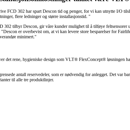
e FCD 302 har spart Descon tid og penger, for vi kan utnytte I/O tilsl
inger, flere ledninger og større installasjonstid. "
02 tilbyr Descon, gir våre kunder mulighet til å tilføye feltsensorer 
 "Descon er overbevist om, at vi kan levere store besparelser for Fairlif
verandør minimert."
over det rene, hygieniske design som VLT® FlexConcept® løsningen har
grensede antall reservedeler, som er nødvendig for anlegget. Det va
r til alle tre produktlinjer.