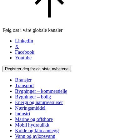
Følg oss i våre globale kanaler
LinkedIn
X
Facebook
Youtube
Registrer deg for de siste nyhetene
Bransjer
Transport
Bygninger – kommersielle
Bygninger – bolig
Energi og naturressurser
Næringsmiddel
Industri
Marine og offshore
Mobil hydraulikk
Kulde og klimaanlegg
Vann og avløpsvann