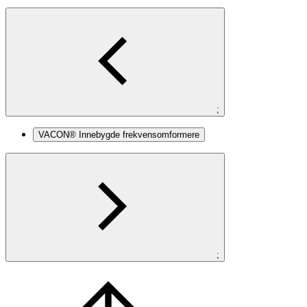
;
VACON® Innebygde frekvensomformere
;