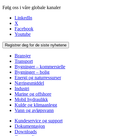
Følg oss i våre globale kanaler
LinkedIn
X
Facebook
Youtube
Registrer deg for de siste nyhetene
Bransjer
Transport
Bygninger – kommersielle
Bygninger – bolig
Energi og naturressurser
Næringsmiddel
Industri
Marine og offshore
Mobil hydraulikk
Kulde og klimaanlegg
Vann og avløpsvann
Kundeservice og support
Dokumentasjon
Downloads