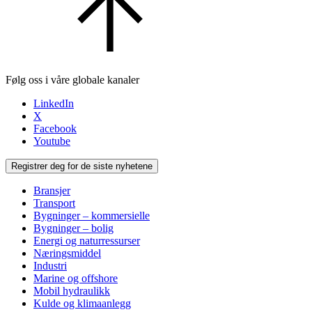
Følg oss i våre globale kanaler
LinkedIn
X
Facebook
Youtube
Registrer deg for de siste nyhetene
Bransjer
Transport
Bygninger – kommersielle
Bygninger – bolig
Energi og naturressurser
Næringsmiddel
Industri
Marine og offshore
Mobil hydraulikk
Kulde og klimaanlegg