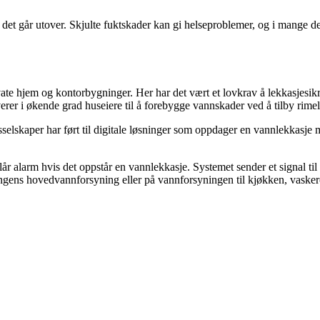
et går utover. Skjulte fuktskader kan gi helseproblemer, og i mange del
vate hjem og kontorbygninger. Her har det vært et lovkrav å lekkasjesi
er i økende grad huseiere til å forebygge vannskader ved å tilby rimelig
sselskaper har ført til digitale løsninger som oppdager en vannlekkasje
år alarm hvis det oppstår en vannlekkasje. Systemet sender et signal til
ens hovedvannforsyning eller på vannforsyningen til kjøkken, vaskerom, 