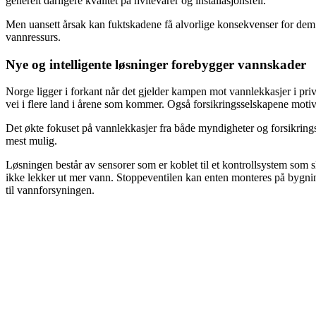
generelt dårligere kvalitet på hvitevarer og installasjonsfeil.
Men uansett årsak kan fuktskadene få alvorlige konsekvenser for dem d
vannressurs.
Nye og intelligente løsninger forebygger vannskader
Norge ligger i forkant når det gjelder kampen mot vannlekkasjer i pri
vei i flere land i årene som kommer. Også forsikringsselskapene motiver
Det økte fokuset på vannlekkasjer fra både myndigheter og forsikring
mest mulig.
Løsningen består av sensorer som er koblet til et kontrollsystem som sl
ikke lekker ut mer vann. Stoppeventilen kan enten monteres på bygning
til vannforsyningen.