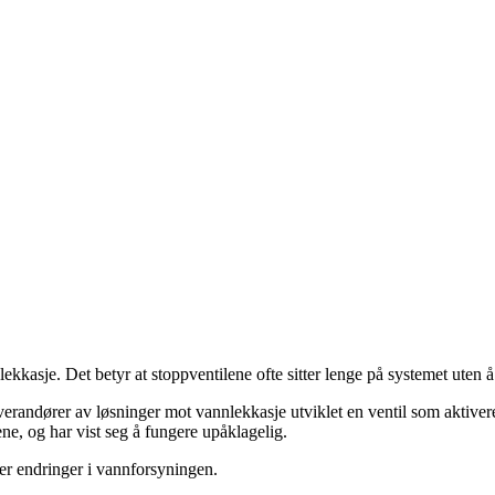
kasje. Det betyr at stoppventilene ofte sitter lenge på systemet uten å a
randører av løsninger mot vannlekkasje utviklet en ventil som aktiveres 
rene, og har vist seg å fungere upåklagelig.
er endringer i vannforsyningen.