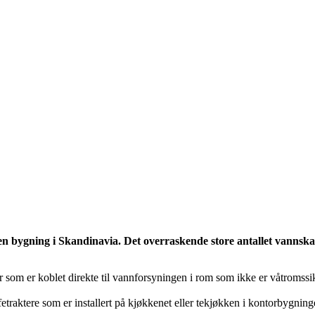
i en bygning i Skandinavia. Det overraskende store antallet vann
r som er koblet direkte til vannforsyningen i rom som ikke er våtromssik
aktere som er installert på kjøkkenet eller tekjøkken i kontorbygninger