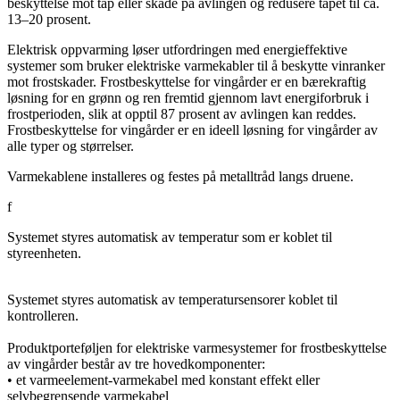
beskyttelse mot tap eller skade på avlingen og redusere tapet til ca.
13–20 prosent.
Elektrisk oppvarming løser utfordringen med energieffektive
systemer som bruker elektriske varmekabler til å beskytte vinranker
mot frostskader. Frostbeskyttelse for vingårder er en bærekraftig
løsning for en grønn og ren fremtid gjennom lavt energiforbruk i
frostperioden, slik at opptil 87 prosent av avlingen kan reddes.
Frostbeskyttelse for vingårder er en ideell løsning for vingårder av
alle typer og størrelser.
Varmekablene installeres og festes på metalltråd langs druene.
f
Systemet styres automatisk av temperatur som er koblet til
styreenheten.
Systemet styres automatisk av temperatursensorer koblet til
kontrolleren.​
Produktporteføljen for elektriske varmesystemer for frostbeskyttelse
av vingårder består av tre hovedkomponenter:
• et varmeelement-varmekabel med konstant effekt eller
selvbegrensende varmekabel