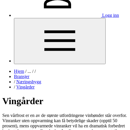
Logg inn
Hjem
/
...
/
/
Bransjer
/
Næringsbygg
/
Vingårder
Vingårder
Sen vårfrost er en av de største utfordringene vinbønder står overfor.
Vinranker uten oppvarming kan få betydelige skader (opptil 50
prosent), mens oppvarmede vinranker vil ha en dramatisk forbedret