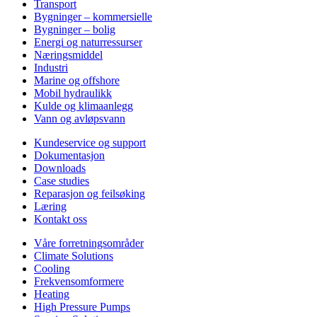
Transport
Bygninger – kommersielle
Bygninger – bolig
Energi og naturressurser
Næringsmiddel
Industri
Marine og offshore
Mobil hydraulikk
Kulde og klimaanlegg
Vann og avløpsvann
Kundeservice og support
Dokumentasjon
Downloads
Case studies
Reparasjon og feilsøking
Læring
Kontakt oss
Våre forretningsområder
Climate Solutions
Cooling
Frekvensomformere
Heating
High Pressure Pumps