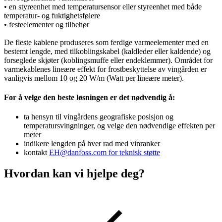
• en styreenhet med temperatursensor eller styreenhet med både
temperatur- og fuktighetsfølere
• festeelementer og tilbehør
De fleste kablene produseres som ferdige varmeelementer med en
bestemt lengde, med tilkoblingskabel (kaldleder eller kaldende) og
forseglede skjøter (koblingsmuffe eller endeklemmer). Området for
varmekablenes lineære effekt for frostbeskyttelse av vingården er
vanligvis mellom 10 og 20 W/m (Watt per lineære meter).
For å velge den beste løsningen er det nødvendig å:
ta hensyn til vingårdens geografiske posisjon og
temperatursvingninger, og velge den nødvendige effekten per
meter
indikere lengden på hver rad med vinranker
kontakt
EH@danfoss.com for teknisk støtte
Hvordan kan vi hjelpe deg?