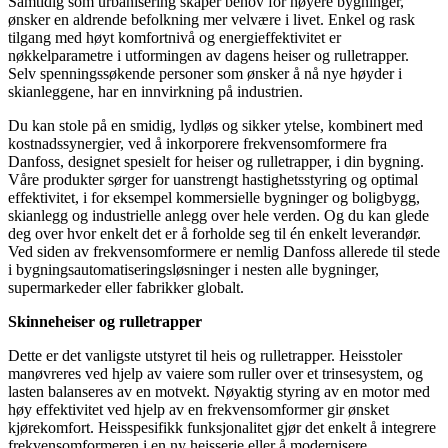
Samtidig som urbanisering skaper behov for høyere bygninger,
ønsker en aldrende befolkning mer velvære i livet. Enkel og rask
tilgang med høyt komfortnivå og energieffektivitet er
nøkkelparametre i utformingen av dagens heiser og rulletrapper.
Selv spenningssøkende personer som ønsker å nå nye høyder i
skianleggene, har en innvirkning på industrien.
Du kan stole på en smidig, lydløs og sikker ytelse, kombinert med
kostnadssynergier, ved å inkorporere frekvensomformere fra
Danfoss, designet spesielt for heiser og rulletrapper, i din bygning.
Våre produkter sørger for uanstrengt hastighetsstyring og optimal
effektivitet, i for eksempel kommersielle bygninger og boligbygg,
skianlegg og industrielle anlegg over hele verden. Og du kan glede
deg over hvor enkelt det er å forholde seg til én enkelt leverandør.
Ved siden av frekvensomformere er nemlig Danfoss allerede til stede
i bygningsautomatiseringsløsninger i nesten alle bygninger,
supermarkeder eller fabrikker globalt.
Skinneheiser og rulletrapper
Dette er det vanligste utstyret til heis og rulletrapper. Heisstoler
manøvreres ved hjelp av vaiere som ruller over et trinsesystem, og
lasten balanseres av en motvekt. Nøyaktig styring av en motor med
høy effektivitet ved hjelp av en frekvensomformer gir ønsket
kjørekomfort. Heisspesifikk funksjonalitet gjør det enkelt å integrere
frekvensomformeren i en ny heisserie eller å modernisere