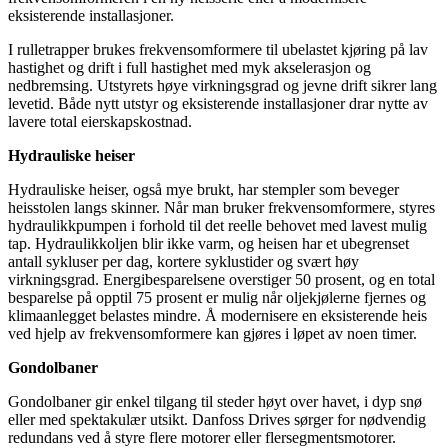
eksisterende installasjoner.
I rulletrapper brukes frekvensomformere til ubelastet kjøring på lav
hastighet og drift i full hastighet med myk akselerasjon og
nedbremsing. Utstyrets høye virkningsgrad og jevne drift sikrer lang
levetid. Både nytt utstyr og eksisterende installasjoner drar nytte av
lavere total eierskapskostnad.
Hydrauliske heiser
Hydrauliske heiser, også mye brukt, har stempler som beveger
heisstolen langs skinner. Når man bruker frekvensomformere, styres
hydraulikkpumpen i forhold til det reelle behovet med lavest mulig
tap. Hydraulikkoljen blir ikke varm, og heisen har et ubegrenset
antall sykluser per dag, kortere syklustider og svært høy
virkningsgrad. Energibesparelsene overstiger 50 prosent, og en total
besparelse på opptil 75 prosent er mulig når oljekjølerne fjernes og
klimaanlegget belastes mindre. Å modernisere en eksisterende heis
ved hjelp av frekvensomformere kan gjøres i løpet av noen timer.
Gondolbaner
Gondolbaner gir enkel tilgang til steder høyt over havet, i dyp snø
eller med spektakulær utsikt. Danfoss Drives sørger for nødvendig
redundans ved å styre flere motorer eller flersegmentsmotorer.