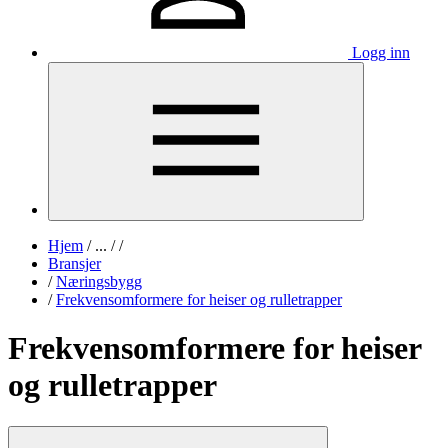
Logg inn
Hjem
/
...
/
/
Bransjer
/
Næringsbygg
/
Frekvensomformere for heiser og rulletrapper
Frekvensomformere for heiser
og rulletrapper