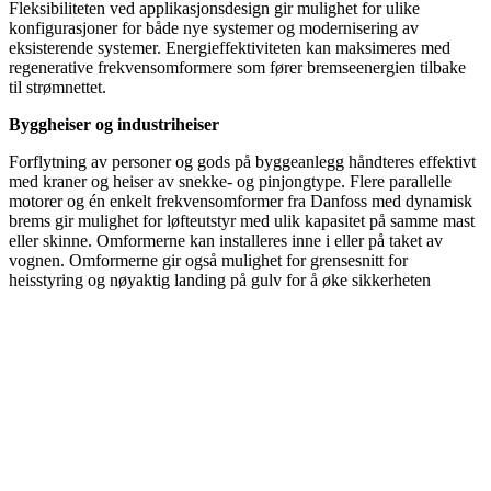
Fleksibiliteten ved applikasjonsdesign gir mulighet for ulike
konfigurasjoner for både nye systemer og modernisering av
eksisterende systemer. Energieffektiviteten kan maksimeres med
regenerative frekvensomformere som fører bremseenergien tilbake
til strømnettet.
Byggheiser og industriheiser
Forflytning av personer og gods på byggeanlegg håndteres effektivt
med kraner og heiser av snekke- og pinjongtype. Flere parallelle
motorer og én enkelt frekvensomformer fra Danfoss med dynamisk
brems gir mulighet for løfteutstyr med ulik kapasitet på samme mast
eller skinne. Omformerne kan installeres inne i eller på taket av
vognen. Omformerne gir også mulighet for grensesnitt for
heisstyring og nøyaktig landing på gulv for å øke sikkerheten