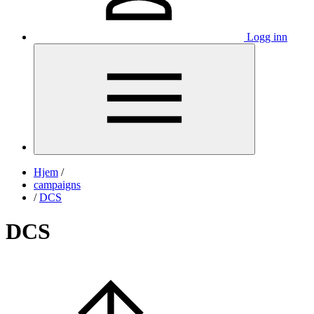
Logg inn
Hjem
/
campaigns
/
DCS
DCS