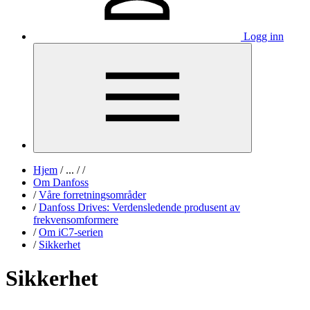
Logg inn
Hjem
/
...
/
/
Om Danfoss
/
Våre forretningsområder
/
Danfoss Drives: Verdensledende produsent av
frekvensomformere
/
Om iC7-serien
/
Sikkerhet
Sikkerhet