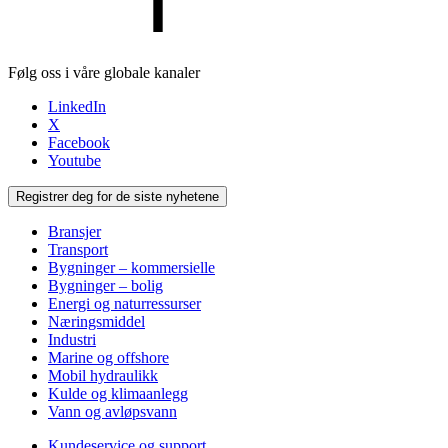
Følg oss i våre globale kanaler
LinkedIn
X
Facebook
Youtube
Registrer deg for de siste nyhetene
Bransjer
Transport
Bygninger – kommersielle
Bygninger – bolig
Energi og naturressurser
Næringsmiddel
Industri
Marine og offshore
Mobil hydraulikk
Kulde og klimaanlegg
Vann og avløpsvann
Kundeservice og support