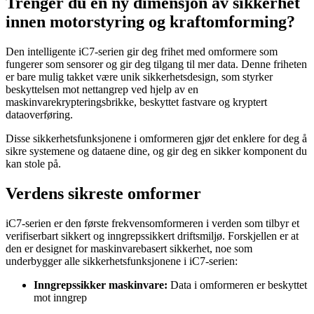
Trenger du en ny dimensjon av sikkerhet
innen motorstyring og kraftomforming?
Den intelligente iC7-serien gir deg frihet med omformere som
fungerer som sensorer og gir deg tilgang til mer data. Denne friheten
er bare mulig takket være unik sikkerhetsdesign, som styrker
beskyttelsen mot nettangrep ved hjelp av en
maskinvarekrypteringsbrikke, beskyttet fastvare og kryptert
dataoverføring.
Disse sikkerhetsfunksjonene i omformeren gjør det enklere for deg å
sikre systemene og dataene dine, og gir deg en sikker komponent du
kan stole på.
Verdens sikreste omformer
iC7-serien er den første frekvensomformeren i verden som tilbyr et
verifiserbart sikkert og inngrepssikkert driftsmiljø. Forskjellen er at
den er designet for maskinvarebasert sikkerhet, noe som
underbygger alle sikkerhetsfunksjonene i iC7-serien:
Inngrepssikker maskinvare:
Data i omformeren er beskyttet
mot inngrep