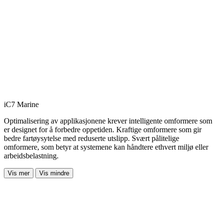
iC7 Marine
Optimalisering av applikasjonene krever intelligente omformere som
er designet for å forbedre oppetiden. Kraftige omformere som gir
bedre fartøysytelse med reduserte utslipp. Svært pålitelige
omformere, som betyr at systemene kan håndtere ethvert miljø eller
arbeidsbelastning.
Vis mer
Vis mindre