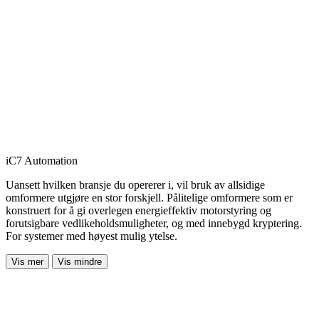
iC7 Automation
Uansett hvilken bransje du opererer i, vil bruk av allsidige
omformere utgjøre en stor forskjell. Pålitelige omformere som er
konstruert for å gi overlegen energieffektiv motorstyring og
forutsigbare vedlikeholdsmuligheter, og med innebygd kryptering.
For systemer med høyest mulig ytelse.
Vis mer
Vis mindre