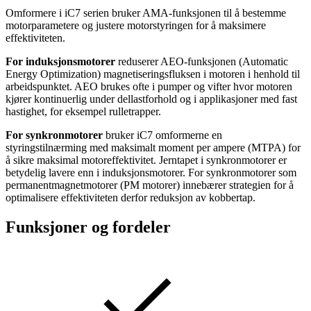
Omformere i iC7 serien bruker AMA-funksjonen til å bestemme
motorparametere og justere motorstyringen for å maksimere
effektiviteten.
For induksjonsmotorer
reduserer AEO-funksjonen (Automatic
Energy Optimization) magnetiseringsfluksen i motoren i henhold til
arbeidspunktet. AEO brukes ofte i pumper og vifter hvor motoren
kjører kontinuerlig under dellastforhold og i applikasjoner med fast
hastighet, for eksempel rulletrapper.
For synkronmotorer
bruker iC7 omformerne en
styringstilnærming med maksimalt moment per ampere (MTPA) for
å sikre maksimal motoreffektivitet. Jerntapet i synkronmotorer er
betydelig lavere enn i induksjonsmotorer. For synkronmotorer som
permanentmagnetmotorer (PM motorer) innebærer strategien for å
optimalisere effektiviteten derfor reduksjon av kobbertap.
Funksjoner og fordeler