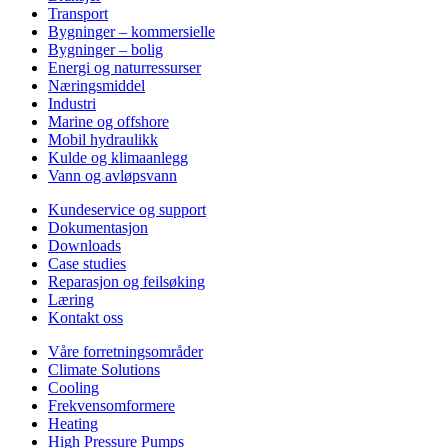
Transport
Bygninger – kommersielle
Bygninger – bolig
Energi og naturressurser
Næringsmiddel
Industri
Marine og offshore
Mobil hydraulikk
Kulde og klimaanlegg
Vann og avløpsvann
Kundeservice og support
Dokumentasjon
Downloads
Case studies
Reparasjon og feilsøking
Læring
Kontakt oss
Våre forretningsområder
Climate Solutions
Cooling
Frekvensomformere
Heating
High Pressure Pumps