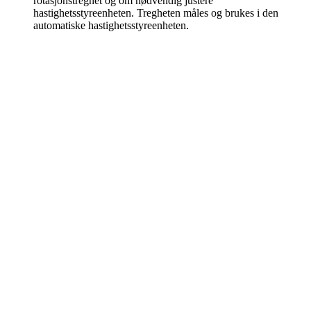
rotasjonstreghet og om nødvendig justere
hastighetsstyreenheten. Tregheten måles og brukes i den
automatiske hastighetsstyreenheten.