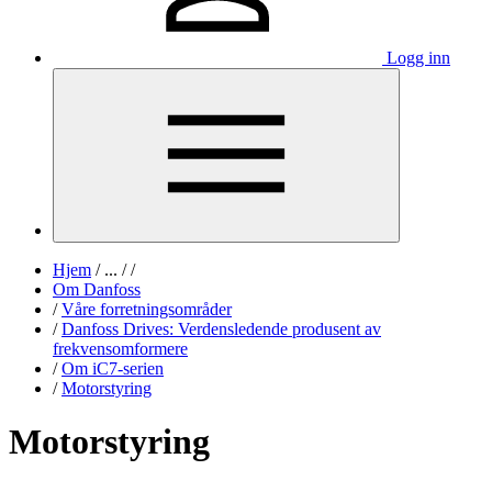
Logg inn
Hjem
/
...
/
/
Om Danfoss
/
Våre forretningsområder
/
Danfoss Drives: Verdensledende produsent av
frekvensomformere
/
Om iC7-serien
/
Motorstyring
Motorstyring