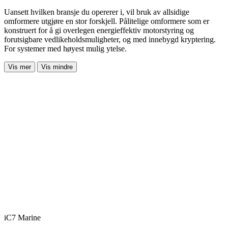
Uansett hvilken bransje du opererer i, vil bruk av allsidige
omformere utgjøre en stor forskjell. Pålitelige omformere som er
konstruert for å gi overlegen energieffektiv motorstyring og
forutsigbare vedlikeholdsmuligheter, og med innebygd kryptering.
For systemer med høyest mulig ytelse.
Vis mer
Vis mindre
iC7 Marine