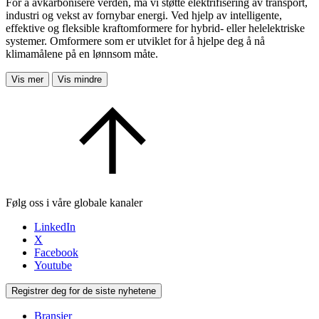
For å avkarbonisere verden, må vi støtte elektrifisering av transport,
industri og vekst av fornybar energi. Ved hjelp av intelligente,
effektive og fleksible kraftomformere for hybrid- eller helelektriske
systemer. Omformere som er utviklet for å hjelpe deg å nå
klimamålene på en lønnsom måte.
Vis mer
Vis mindre
Følg oss i våre globale kanaler
LinkedIn
X
Facebook
Youtube
Registrer deg for de siste nyhetene
Bransjer