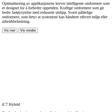
Optimalisering av applikasjonene krever intelligente omformere som
er designet for å forbedre oppetiden. Kraftige omformere som gir
bedre fartøysytelse med reduserte utslipp. Svært pålitelige
omformere, som betyr at systemene kan håndtere ethvert miljø eller
arbeidsbelastning.
Vis mer
Vis mindre
iC7 Hybrid