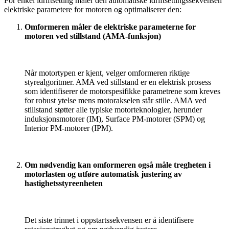
For enkel idriftsetting måler den automatiske idriftsettingssekvensen
elektriske parametere for motoren og optimaliserer den:
Omformeren måler de elektriske parameterne for
motoren ved stillstand (AMA-funksjon)
Når motortypen er kjent, velger omformeren riktige
styrealgoritmer. AMA ved stillstand er en elektrisk prosess
som identifiserer de motorspesifikke parametrene som kreves
for robust ytelse mens motorakselen står stille. AMA ved
stillstand støtter alle typiske motorteknologier, herunder
induksjonsmotorer (IM), Surface PM-motorer (SPM) og
Interior PM-motorer (IPM).
Om nødvendig kan omformeren også måle tregheten i
motorlasten og utføre automatisk justering av
hastighetsstyreenheten
Det siste trinnet i oppstartssekvensen er å identifisere