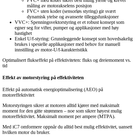
FVC+ med koder sikrer best mulig ytelse og krever
måling av motorakselens posisjon
FVC+ uten koder (sensorløs styring) gir svært
dynamisk ytelse og avanserte tilleggsfunksjoner
VVC+: Spenningsvektorstyring er et robust konsept som
egner seg for vifter, pumper og applikasjoner med høy
hastighet
Enkel U/f-styring: Grunnleggende konsept som hovedsakelig
brukes i spesielle applikasjoner med behov for manuell
innstilling av motor-U/f-karakteristikk
Optimalisert flukseffekt på effektiviteten: fluks og dreiemoment vs.
tid
Effekt av motorstyring på effektiviteten
Effekt på automatisk energioptimalisering (AEO) på
motoreffektivitet
Motorstyringen sikrer at motoren alltid kjører med maksimalt
moment for den gitte strømmen – noe som sikrer høyest mulig
motoreffektivitet. Maksimalt moment per ampere (MTPA).
Med iC7 omformere oppnår du alltid best mulig effektivitet, uansett
hvilken motor du bruker.