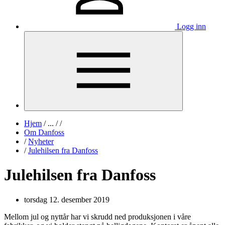
Logg inn
Hjem
/
...
/
/
Om Danfoss
/
Nyheter
/
Julehilsen fra Danfoss
Julehilsen fra Danfoss
torsdag 12. desember 2019
Mellom jul og nyttår har vi skrudd ned produksjonen i våre