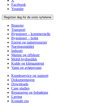
X
Facebook
Youtube
Registrer deg for de siste nyhetene
Bransjer
Transport
Bygninger – kommersielle
Bygninger – bolig
Energi og naturressurser
Næringsmiddel
Industri
Marine og offshore
Mobil hydraulikk
Kulde og klimaanlegg
Vann og avløpsvann
Kundeservice og support
Dokumentasjon
Downloads
Case studies
Reparasjon og feilsøking
Læring
Kontakt oss