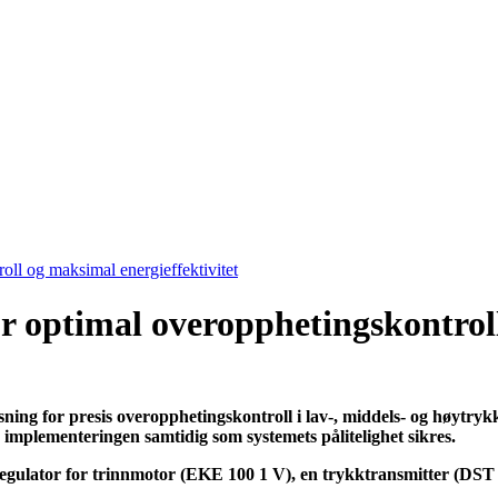
oll og maksimal energieffektivitet
or optimal overopphetingskontrol
sning for presis overopphetingskontroll i lav-, middels- og høytry
er implementeringen samtidig som systemets pålitelighet sikres.
regulator for trinnmotor (EKE 100 1 V), en trykktransmitter (DST