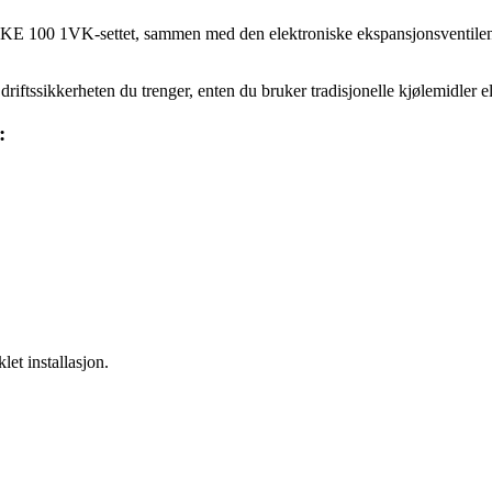
EKE 100 1VK-settet, sammen med den elektroniske ekspansjonsventilen 
riftssikkerheten du trenger, enten du bruker tradisjonelle kjølemidler e
:
let installasjon.