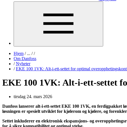
Hjem
/
...
/
/
Om Danfoss
/
Nyheter
/
EKE 100 1VK: Alt-i-ett-settet for optimal overopphetingskontr
EKE 100 1VK: Alt-i-ett-settet f
tirsdag 24. mars 2026
Danfoss lanserer alt-i-ett-settet EKE 100 1VK, en ferdigpakket lø
løsningen er spesielt utviklet for kjølerom og kjølere, og forenkl
Settet inkluderer en elektronisk ekspansjons- og overopphetings
for å sikre kompatibilitet og optimal ytelse.