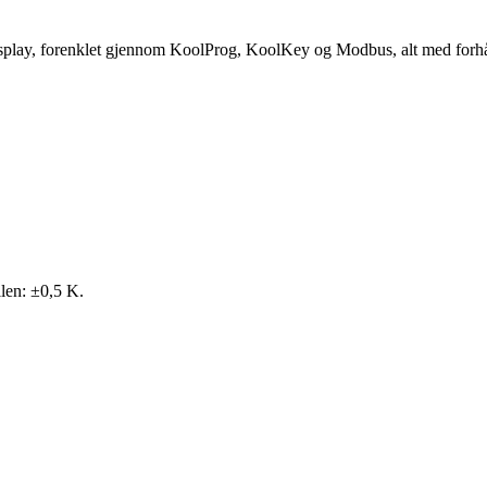
-display, forenklet gjennom KoolProg, KoolKey og Modbus, alt med forh
len: ±0,5 K.