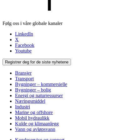
Følg oss i våre globale kanaler
LinkedIn
X
Facebook
Youtube
Registrer deg for de siste nyhetene
Bransjer
Transport
Bygninger – kommersielle
Bygninger – bolig
Energi og naturressurser
Næringsmiddel
Industri
Marine og offshore
Mobil hydraulikk
Kulde og klimaanlegg
Vann og avløpsvann
Kundeservice og support