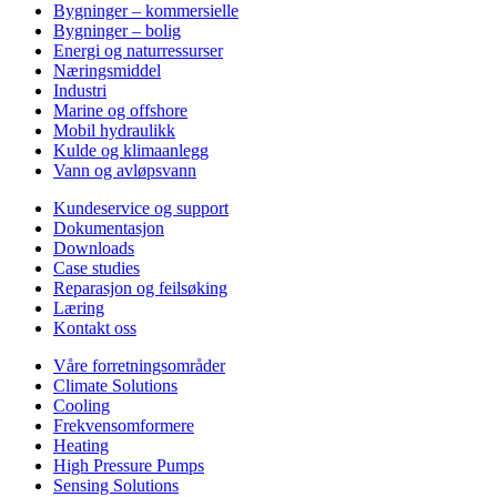
Bygninger – kommersielle
Bygninger – bolig
Energi og naturressurser
Næringsmiddel
Industri
Marine og offshore
Mobil hydraulikk
Kulde og klimaanlegg
Vann og avløpsvann
Kundeservice og support
Dokumentasjon
Downloads
Case studies
Reparasjon og feilsøking
Læring
Kontakt oss
Våre forretningsområder
Climate Solutions
Cooling
Frekvensomformere
Heating
High Pressure Pumps
Sensing Solutions