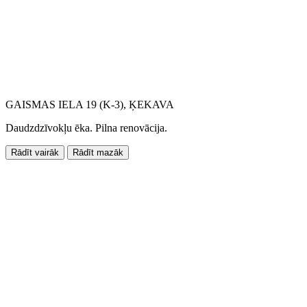
GAISMAS IELA 19 (K-3), ĶEKAVA
Daudzdzīvokļu ēka. Pilna renovācija.
Rādīt vairāk
Rādīt mazāk