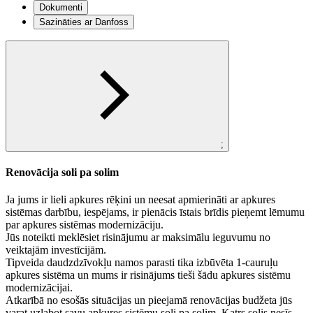
Dokumenti
Sazināties ar Danfoss
;
Renovācija soli pa solim
Ja jums ir lieli apkures rēķini un neesat apmierināti ar apkures
sistēmas darbību, iespējams, ir pienācis īstais brīdis pieņemt lēmumu
par apkures sistēmas modernizāciju.
Jūs noteikti meklēsiet risinājumu ar maksimālu ieguvumu no
veiktajām investīcijām.
Tipveida daudzdzīvokļu namos parasti tika izbūvēta 1-cauruļu
apkures sistēma un mums ir risinājums tieši šādu apkures sistēmu
modernizācijai.
Atkarībā no esošās situācijas un pieejamā renovācijas budžeta jūs
varat uzlabot savu apkures sistēmu soli pa solim. Katrs solis nesīs