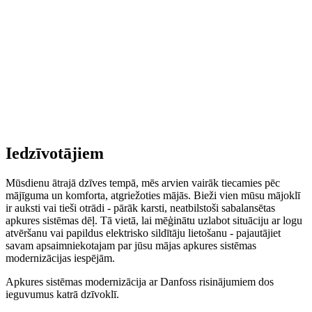
Iedzīvotājiem
Mūsdienu ātrajā dzīves tempā, mēs arvien vairāk tiecamies pēc
mājīguma un komforta, atgriežoties mājās. Bieži vien mūsu mājoklī
ir auksti vai tieši otrādi - pārāk karsti, neatbilstoši sabalansētas
apkures sistēmas dēļ. Tā vietā, lai mēģinātu uzlabot situāciju ar logu
atvēršanu vai papildus elektrisko sildītāju lietošanu - pajautājiet
savam apsaimniekotajam par jūsu mājas apkures sistēmas
modernizācijas iespējām.
Apkures sistēmas modernizācija ar Danfoss risinājumiem dos
ieguvumus katrā dzīvoklī.