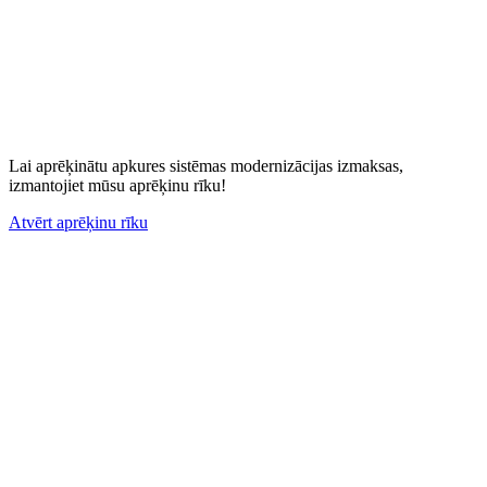
Lai aprēķinātu apkures sistēmas modernizācijas izmaksas,
izmantojiet mūsu aprēķinu rīku!
Atvērt aprēķinu rīku