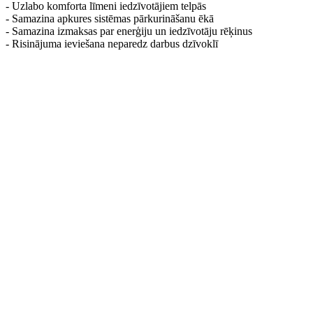
- Uzlabo komforta līmeni iedzīvotājiem telpās
- Samazina apkures sistēmas pārkurināšanu ēkā
- Samazina izmaksas par enerģiju un iedzīvotāju rēķinus
- Risinājuma ieviešana neparedz darbus dzīvoklī