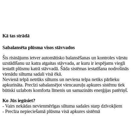
Kā tas strādā
Sabalansēta plūsma visos stāvvados
Šis risinājums ietver automātisko balansēšanas un kontroles vārstu
uzstādīšanu uz katra atgaitas stāvvada, ar kuru ir iespējams viegli
iestatīt plūsmu katrā stāvvadā. Šāda sistēmas iestatīšana nodrošinās
vienādu siltuma sadali visā ēkā.
Nevienā telpā netrūks siltums un neviena telpa netiks pārlieku
apkurināta. Precīzi sabalansējot viencauruļu apkures sistēmu tiek
būtiski uzlabots komforta līmenis un samazināts enerģijas patēriņš.
Ko Jūs iegūsiet?
- Vairs nekādas nevienmērīgas siltuma sadales starp dzīvokļiem
- Precīza nepieciešamā plūsma visā apkures sistēmā