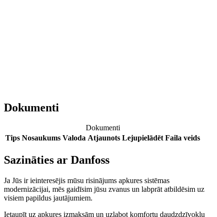
Dokumenti
Dokumenti
Tips
Nosaukums
Valoda
Atjaunots
Lejupielādēt
Faila veids
Sazināties ar Danfoss
Ja Jūs ir ieinteresējis mūsu risinājums apkures sistēmas
modernizācijai, mēs gaidīsim jūsu zvanus un labprāt atbildēsim uz
visiem papildus jautājumiem.
Ietaupīt uz apkures izmaksām un uzlabot komfortu daudzdzīvokļu