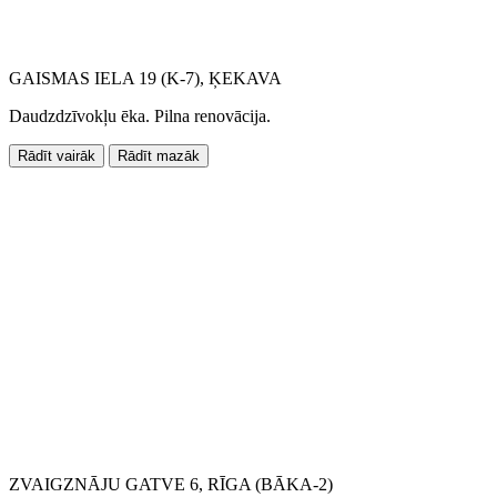
GAISMAS IELA 19 (K-7), ĶEKAVA
Daudzdzīvokļu ēka. Pilna renovācija.
Rādīt vairāk
Rādīt mazāk
ZVAIGZNĀJU GATVE 6, RĪGA (BĀKA-2)