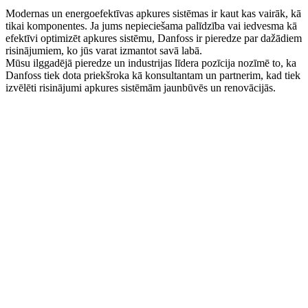
Modernas un energoefektīvas apkures sistēmas ir kaut kas vairāk, kā
tikai komponentes. Ja jums nepieciešama palīdzība vai iedvesma kā
efektīvi optimizēt apkures sistēmu, Danfoss ir pieredze par dažādiem
risinājumiem, ko jūs varat izmantot savā labā.
Mūsu ilggadējā pieredze un industrijas līdera pozīcija nozīmē to, ka
Danfoss tiek dota priekšroka kā konsultantam un partnerim, kad tiek
izvēlēti risinājumi apkures sistēmām jaunbūvēs un renovācijās.