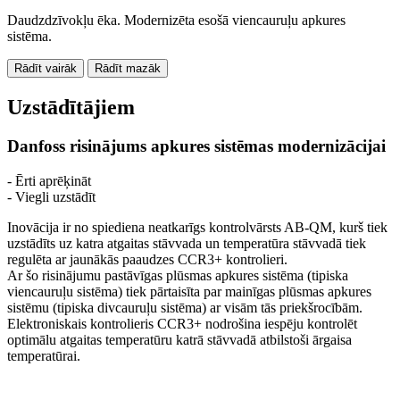
Daudzdzīvokļu ēka. Modernizēta esošā viencauruļu apkures
sistēma.
Rādīt vairāk
Rādīt mazāk
Uzstādītājiem
Danfoss risinājums apkures sistēmas modernizācijai
- Ērti aprēķināt
- Viegli uzstādīt
Inovācija ir no spiediena neatkarīgs kontrolvārsts AB-QM, kurš tiek
uzstādīts uz katra atgaitas stāvvada un temperatūra stāvvadā tiek
regulēta ar jaunākās paaudzes CCR3+ kontrolieri.
Ar šo risinājumu pastāvīgas plūsmas apkures sistēma (tipiska
viencauruļu sistēma) tiek pārtaisīta par mainīgas plūsmas apkures
sistēmu (tipiska divcauruļu sistēma) ar visām tās priekšrocībām.
Elektroniskais kontrolieris CCR3+ nodrošina iespēju kontrolēt
optimālu atgaitas temperatūru katrā stāvvadā atbilstoši ārgaisa
temperatūrai.