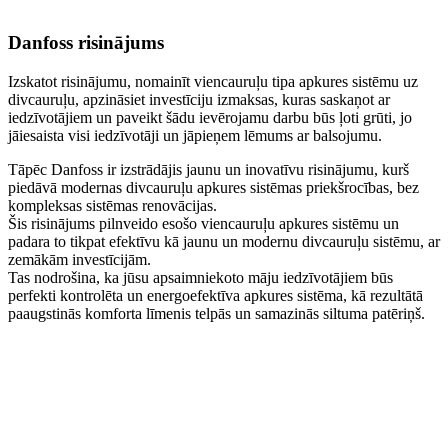
Danfoss risinājums
Izskatot risinājumu, nomainīt viencauruļu tipa apkures sistēmu uz
divcauruļu, apzināsiet investīciju izmaksas, kuras saskaņot ar
iedzīvotājiem un paveikt šādu ievērojamu darbu būs ļoti grūti, jo
jāiesaista visi iedzīvotāji un jāpieņem lēmums ar balsojumu.
Tāpēc Danfoss ir izstrādājis jaunu un inovatīvu risinājumu, kurš
piedāvā modernas divcauruļu apkures sistēmas priekšrocības, bez
kompleksas sistēmas renovācijas.
Šis risinājums pilnveido esošo viencauruļu apkures sistēmu un
padara to tikpat efektīvu kā jaunu un modernu divcauruļu sistēmu, ar
zemākām investīcijām.
Tas nodrošina, ka jūsu apsaimniekoto māju iedzīvotājiem būs
perfekti kontrolēta un energoefektīva apkures sistēma, kā rezultātā
paaugstinās komforta līmenis telpās un samazinās siltuma patēriņš.