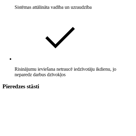
Sistēmas attālināta vadība un uzraudzība
Risinājumu ieviešana netraucē iedzīvotāju ikdienu, jo
neparedz darbus dzīvokļos
Pieredzes stāsti