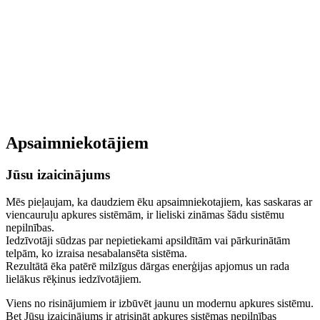
Apsaimniekotājiem
Jūsu izaicinājums
Mēs pieļaujam, ka daudziem ēku apsaimniekotajiem, kas saskaras ar
viencauruļu apkures sistēmām, ir lieliski zināmas šādu sistēmu
nepilnības.
Iedzīvotāji sūdzas par nepietiekami apsildītām vai pārkurinātām
telpām, ko izraisa nesabalansēta sistēma.
Rezultātā ēka patērē milzīgus dārgas enerģijas apjomus un rada
lielākus rēķinus iedzīvotājiem.
Viens no risinājumiem ir izbūvēt jaunu un modernu apkures sistēmu.
Bet Jūsu izaicinājums ir atrisināt apkures sistēmas nepilnības