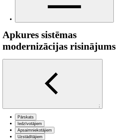
Apkures sistēmas
modernizācijas risinājums
;
Pārskats
Iedzīvotājiem
Apsaimniekotājiem
Uzstādītājiem