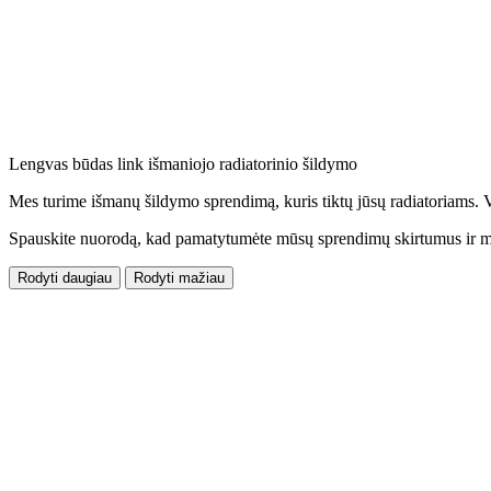
Lengvas būdas link išmaniojo radiatorinio šildymo
Mes turime išmanų šildymo sprendimą, kuris tiktų jūsų radiatoriams. 
Spauskite nuorodą, kad pamatytumėte mūsų sprendimų skirtumus ir mes
Rodyti daugiau
Rodyti mažiau