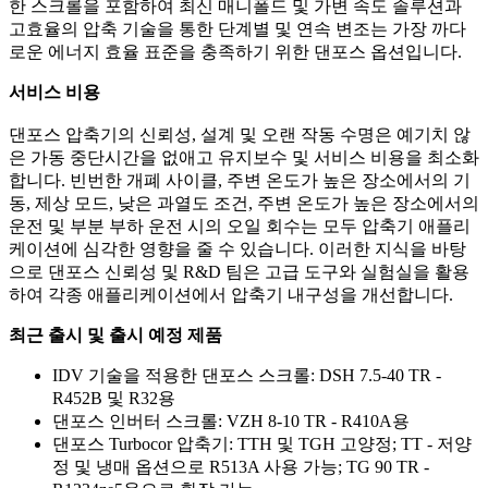
한 스크롤을 포함하여 최신 매니폴드 및 가변 속도 솔루션과
고효율의 압축 기술을 통한 단계별 및 연속 변조는 가장 까다
로운 에너지 효율 표준을 충족하기 위한 댄포스 옵션입니다.
서비스 비용
댄포스 압축기의 신뢰성, 설계 및 오랜 작동 수명은 예기치 않
은 가동 중단시간을 없애고 유지보수 및 서비스 비용을 최소화
합니다. 빈번한 개폐 사이클, 주변 온도가 높은 장소에서의 기
동, 제상 모드, 낮은 과열도 조건, 주변 온도가 높은 장소에서의
운전 및 부분 부하 운전 시의 오일 회수는 모두 압축기 애플리
케이션에 심각한 영향을 줄 수 있습니다. 이러한 지식을 바탕
으로 댄포스 신뢰성 및 R&D 팀은 고급 도구와 실험실을 활용
하여 각종 애플리케이션에서 압축기 내구성을 개선합니다.
최근 출시 및 출시 예정 제품
IDV 기술을 적용한 댄포스 스크롤: DSH 7.5-40 TR -
R452B 및 R32용
댄포스 인버터 스크롤: VZH 8-10 TR - R410A용
댄포스 Turbocor 압축기: TTH 및 TGH 고양정; TT - 저양
정 및 냉매 옵션으로 R513A 사용 가능; TG 90 TR -