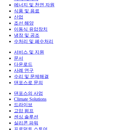
에너지 및 천연 자원
식품 및 음료
산업
조선 해양
이동식 유압장치
냉장 및 공조
수처리 및 폐수처리
서비스 및 지원
문서
다운로드
사례 연구
수리 및 문제해결
댄포스로 문의
댄포스의 사업
Climate Solutions
드라이브
고압 펌프
센싱 솔루션
실리콘 파워
프로덕트 스토어