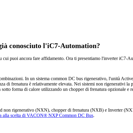
ià conosciuto l'iC7-Automation?
cui puoi ancora fare affidamento. Ora ti presentiamo l'inverter iC7-Aut
inazioni. In un sistema common DC bus rigenerativo, l'unità Active Fro
za di frenatura è relativamente elevata. Nei sistemi non rigenerativi la po
a sotto forma di calore utilizzando un chopper di frenatura opzionale e r
nd non rigenerativo (NXN), chopper di frenatura (NXB) e Inverter (NXI
a alla scelta di VACON® NXP Common DC Bus
.