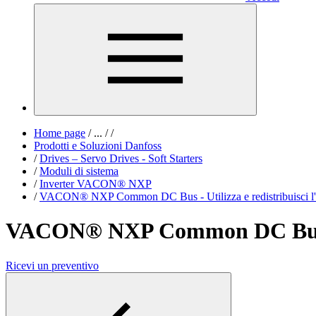
Home page
/
...
/
/
Prodotti e Soluzioni Danfoss
/
Drives – Servo Drives - Soft Starters
/
Moduli di sistema
/
Inverter VACON® NXP
/
VACON® NXP Common DC Bus - Utilizza e redistribuisci l'en
VACON® NXP Common DC Bus - Uti
Ricevi un preventivo