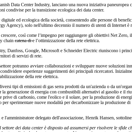
Danish Data Center Industry, lanciano una nuova iniziativa paneuropea
ni condivise per la transizione ecologica dei data center.
gitale ed ecologica della società, consentendo alle persone di beneficia
rgy Agency), solo nell'ultimo decennio il numero di utenti di Internet è r
rescere, così come l’impegno per raggiungere gli obiettivi Net Zero, il 
ply chain
catena di
e l’ottimizzazione della rete elettrica.
, Danfoss, Google, Microsoft e Schneider Electric riuniscono i principal
itori di servizi di rete.
del settore potranno avviare collaborazioni e sviluppare nuove soluzioni 
condividere esperienze suggerimenti dei principali ricercatori. Inizialmen
bilizzazione della rete elettrica.
 diversi tipi di emissioni di gas serra prodotti da un'azienda o da un'orga
la generazione di energia con combustibili alternativi al gasolio e il riu
e prive di carbonio, come l'eolico e il solare, per la produzione di energ
co per sperimentare nuove modalità per decarbonizzare la produzione di 
 e l'amministratore delegato dell'associazione, Henrik Hansen, sottolinea
e il settore dei data center è disposto ad assumersi per risolvere le sfide