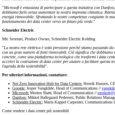
"
Microsoft è entusiasta di partecipare a questa iniziativa con Danfoss
dobbiamo farlo senza aumentare la nostra impronta climatica. Riteniam
energia rinnovabile. Sfruttando le nostre competenze congiunte in mat
funzionamento dei data center verso un futuro più verde.
"
Schneider Electric
Mic Seremet, Product Owner, Schneider Electric Kolding
"
La nostra rete elettrica è sotto pressione perché stiamo passando da u
con un gran numero di fonti rinnovabili. Ciò significa che dobbiamo 
concrete, come una piattaforma tecnologica che trasformi i data center 
acceleri la costruzione di data center per aiutare a facilitare quest
l'agenda della sostenibilità
".
Per ulteriori informazioni, contattare:
Net Zero Innovation Hub for Data Centers:
Henrik Hansen, CEO
Google:
Jesper Vangkilde, Head of Communications //
vangki
Microsoft:
Morten Skøtt, Head of Communication //
moskott@m
Danfoss:
Mikkel Ballegaard Pedersen, Public Relations Manage
Schneider Electric:
Maria Kappel Carpenter, Communications L
Come rendere i data center più sostenibili