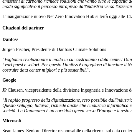
emissioni di carbonio richiede soluzioni che vanno oltre le capacità del
modo significativo il percorso intrapreso dall'industria verso l'azzer
L’inaugurazione nuovo Net Zero Innovation Hub si terrà oggi alle 14
Citazioni dei partner
Danfoss
Jürgen Fischer, Presidente di Danfoss Climate Solutions
"
Vogliamo rivoluzionare il modo in cui costruiamo i data center! Danfo
i vari paesi e settori. Per questo Danfoss è orgogliosa di lanciare il
costruire data center migliori e più sostenibil
i".
Google
JP Clausen, vicepresidente della divisione Ingegneria e Innovazione d
"
Il rapido progresso della digitalizzazione, reso possibile dall'indust
Questo sviluppo, tuttavia, richiede anche che l'industria informatica e d
società. La Danimarca è un corridoio green verso l'Europa e il resto 
Microsoft
Sean James, Seniore Director responsabile della ricerca sui data cente