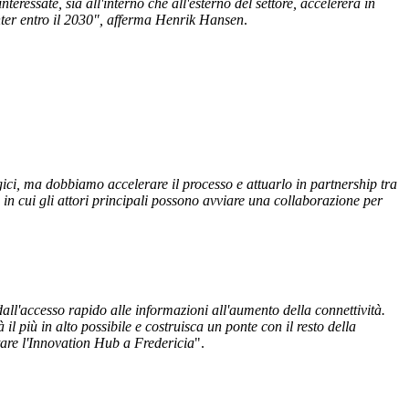
eressate, sia all'interno che all'esterno del settore, accelererà in
enter entro il 2030", afferma Henrik Hansen
.
gici, ma dobbiamo accelerare il processo e attuarlo in partnership tra
 in cui gli attori principali possono avviare una collaborazione per
dall'accesso rapido alle informazioni all'aumento della connettività.
il più in alto possibile e costruisca un ponte con il resto della
tare l'Innovation Hub a Fredericia
".