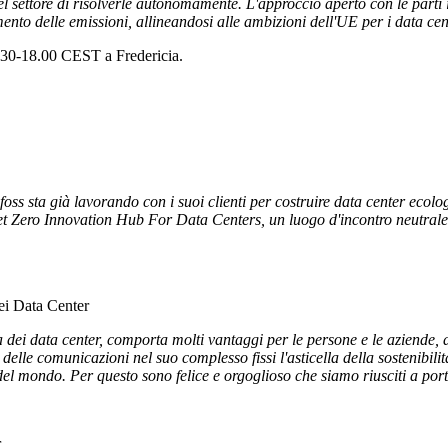
 settore di risolverle autonomamente. L'approccio aperto con le parti int
amento delle emissioni, allineandosi alle ambizioni dell'UE per i data c
.30-18.00 CEST a Fredericia.
ss sta già lavorando con i suoi clienti per costruire data center ecolo
 Net Zero Innovation Hub For Data Centers, un luogo d'incontro neutrale
ei Data Center
ria dei data center, comporta molti vantaggi per le persone e le aziende, 
elle comunicazioni nel suo complesso fissi l'asticella della sostenibilità 
del mondo. Per questo sono felice e orgoglioso che siamo riusciti a por
r