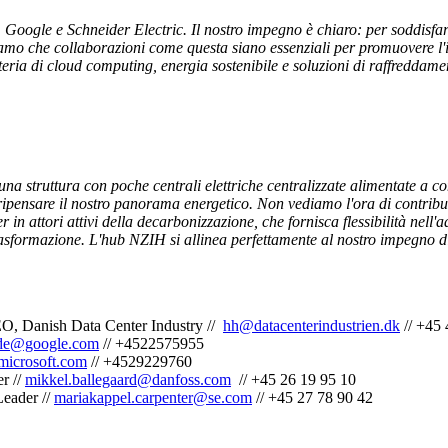
, Google e Schneider Electric. Il nostro impegno è chiaro: per soddisfa
o che collaborazioni come questa siano essenziali per promuovere l'inn
eria di cloud computing, energia sostenibile e soluzioni di raffreddame
na struttura con poche centrali elettriche centralizzate alimentate a com
ripensare il nostro panorama energetico. Non vediamo l'ora di contribu
in attori attivi della decarbonizzazione, che fornisca flessibilità nell'
a trasformazione. L'hub NZIH si allinea perfettamente al nostro impegno
, Danish Data Center Industry //
hh@datacenterindustrien.dk
// +45 
lde@google.com
// +4522575955
icrosoft.com
// +4529229760
r //
mikkel.ballegaard@danfoss.com
// +45 26 19 95 10
eader //
mariakappel.carpenter@se.com
// +45 27 78 90 42