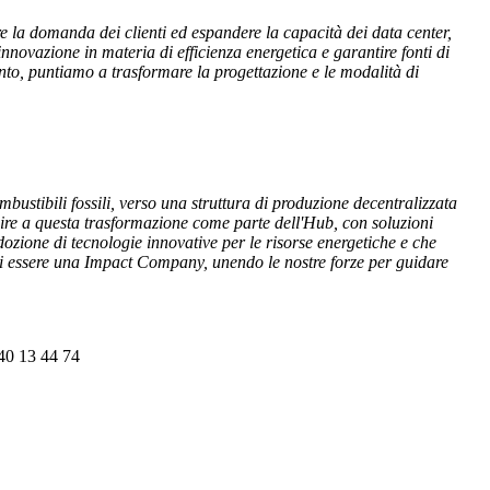
re la domanda dei clienti ed espandere la capacità dei data center,
ovazione in materia di efficienza energetica e garantire fonti di
nto, puntiamo a trasformare la progettazione e le modalità di
bustibili fossili, verso una struttura di produzione decentralizzata
ire a questa trasformazione come parte dell'Hub, con soluzioni
adozione di tecnologie innovative per le risorse energetiche e che
 di essere una Impact Company, unendo le nostre forze per guidare
40 13 44 74