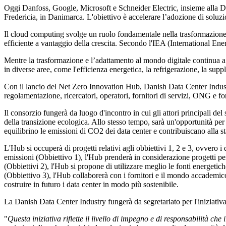
Oggi Danfoss, Google, Microsoft e Schneider Electric, insieme alla 
Fredericia, in Danimarca. L'obiettivo è accelerare l’adozione di soluzio
Il cloud computing svolge un ruolo fondamentale nella trasformazione di
efficiente a vantaggio della crescita. Secondo l'IEA (International Ene
Mentre la trasformazione e l’adattamento al mondo digitale continua a c
in diverse aree, come l'efficienza energetica, la refrigerazione, la sup
Con il lancio del Net Zero Innovation Hub, Danish Data Center Industry
regolamentazione, ricercatori, operatori, fornitori di servizi, ONG e forn
Il consorzio fungerà da luogo d'incontro in cui gli attori principali 
della transizione ecologica. Allo stesso tempo, sarà un'opportunità per 
equilibrino le emissioni di CO2 dei data center e contribuiscano alla sta
L'Hub si occuperà di progetti relativi agli obbiettivi 1, 2 e 3, ovvero i
emissioni (Obbiettivo 1), l'Hub prenderà in considerazione progetti per 
(Obbiettivi 2), l'Hub si propone di utilizzare meglio le fonti energetich
(Obbiettivo 3), l'Hub collaborerà con i fornitori e il mondo accademi
costruire in futuro i data center in modo più sostenibile.
La Danish Data Center Industry fungerà da segretariato per l'iniziativa
"
Questa iniziativa riflette il livello di impegno e di responsabilità ch