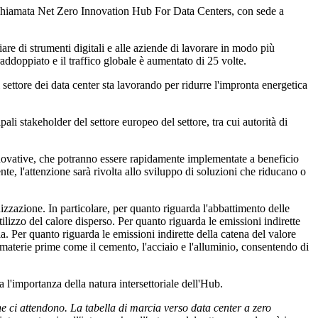
 chiamata Net Zero Innovation Hub For Data Centers, con sede a
re di strumenti digitali e alle aziende di lavorare in modo più
addoppiato e il traffico globale è aumentato di 25 volte.
settore dei data center sta lavorando per ridurre l'impronta energetica
i stakeholder del settore europeo del settore, tra cui autorità di
innovative, che potranno essere rapidamente implementate a beneficio
te, l'attenzione sarà rivolta allo sviluppo di soluzioni che riducano o
nizzazione. In particolare, per quanto riguarda l'abbattimento delle
tilizzo del calore disperso. Per quanto riguarda le emissioni indirette
ia. Per quanto riguarda le emissioni indirette della catena del valore
materie prime come il cemento, l'acciaio e l'alluminio, consentendo di
 l'importanza della natura intersettoriale dell'Hub.
 che ci attendono. La tabella di marcia verso data center a zero