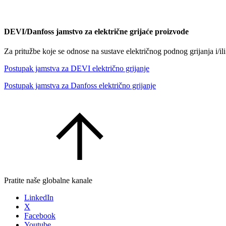
DEVI/Danfoss jamstvo za električne grijaće proizvode
Za pritužbe koje se odnose na sustave električnog podnog grijanja i/i
Postupak jamstva za DEVI električno grijanje
Postupak jamstva za Danfoss električno grijanje
Pratite naše globalne kanale
LinkedIn
X
Facebook
Youtube