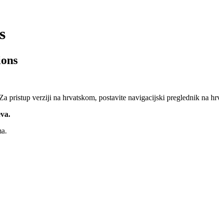
s
ions
a pristup verziji na hrvatskom, postavite navigacijski preglednik na hrv
eva.
ma.