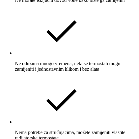
Ne morate isključiti dovod vode kako biste ga zamijenili
Ne oduzima mnogo vremena, neki se termostati mogu
zamijeniti i jednostavnim klikom i bez alata
Nema potrebe za stručnjacima, možete zamijeniti vlastite
radijatorske termostate