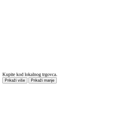
Kupite kod lokalnog trgovca.
Prikaži više
Prikaži manje