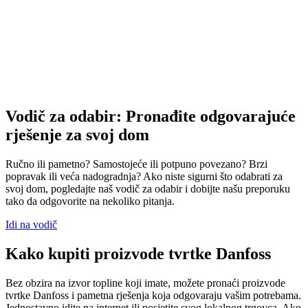
Vodič za odabir: Pronađite odgovarajuće
rješenje za svoj dom
Ručno ili pametno? Samostojeće ili potpuno povezano? Brzi
popravak ili veća nadogradnja? Ako niste sigurni što odabrati za
svoj dom, pogledajte naš vodič za odabir i dobijte našu preporuku
tako da odgovorite na nekoliko pitanja.
Idi na vodič
Kako kupiti proizvode tvrtke Danfoss
Bez obzira na izvor topline koji imate, možete pronaći proizvode
tvrtke Danfoss i pametna rješenja koja odgovaraju vašim potrebama.
Jednostavno idite na internet ili posjetite svog lokalnog trgovca. Ako