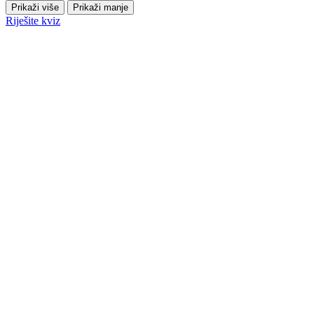
Prikaži više
Prikaži manje
Riješite kviz