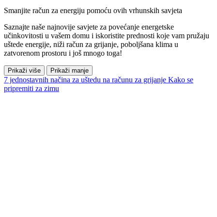
Smanjite račun za energiju pomoću ovih vrhunskih savjeta
Saznajte naše najnovije savjete za povećanje energetske
učinkovitosti u vašem domu i iskoristite prednosti koje vam pružaju
uštede energije, niži račun za grijanje, poboljšana klima u
zatvorenom prostoru i još mnogo toga!
Prikaži više
Prikaži manje
7 jednostavnih načina za uštedu na računu za grijanje
Kako se
pripremiti za zimu