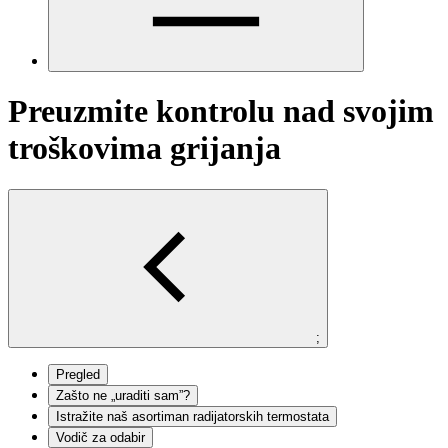
Preuzmite kontrolu nad svojim
troškovima grijanja
;
Pregled
Zašto ne „uraditi sam”?
Istražite naš asortiman radijatorskih termostata
Vodič za odabir