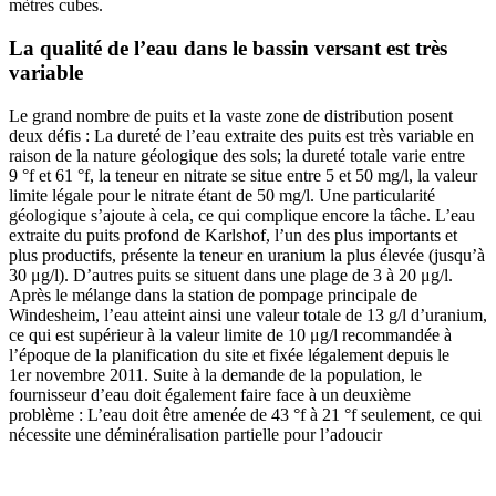
mètres cubes.
La qualité de l’eau dans le bassin versant est très
variable
Le grand nombre de puits et la vaste zone de distribution posent
deux défis : La dureté de l’eau extraite des puits est très variable en
raison de la nature géologique des sols; la dureté totale varie entre
9 °f et 61 °f, la teneur en nitrate se situe entre 5 et 50 mg/l, la valeur
limite légale pour le nitrate étant de 50 mg/l. Une particularité
géologique s’ajoute à cela, ce qui complique encore la tâche. L’eau
extraite du puits profond de Karlshof, l’un des plus importants et
plus productifs, présente la teneur en uranium la plus élevée (jusqu’à
30 μg/l). D’autres puits se situent dans une plage de 3 à 20 μg/l.
Après le mélange dans la station de pompage principale de
Windesheim, l’eau atteint ainsi une valeur totale de 13 g/l d’uranium,
ce qui est supérieur à la valeur limite de 10 μg/l recommandée à
l’époque de la planification du site et fixée légalement depuis le
1er novembre 2011. Suite à la demande de la population, le
fournisseur d’eau doit également faire face à un deuxième
problème : L’eau doit être amenée de 43 °f à 21 °f seulement, ce qui
nécessite une déminéralisation partielle pour l’adoucir