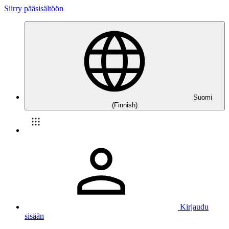
Siirry pääsisältöön
Suomi
(Finnish)
Kirjaudu
sisään