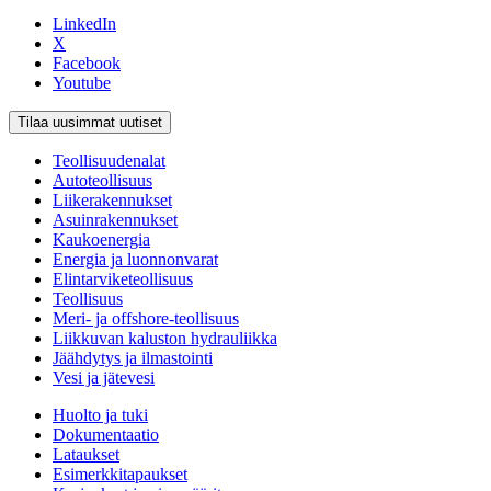
LinkedIn
X
Facebook
Youtube
Tilaa uusimmat uutiset
Teollisuudenalat
Autoteollisuus
Liikerakennukset
Asuinrakennukset
Kaukoenergia
Energia ja luonnonvarat
Elintarviketeollisuus
Teollisuus
Meri- ja offshore-teollisuus
Liikkuvan kaluston hydrauliikka
Jäähdytys ja ilmastointi
Vesi ja jätevesi
Huolto ja tuki
Dokumentaatio
Lataukset
Esimerkkitapaukset