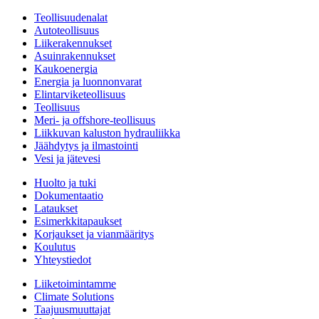
Teollisuudenalat
Autoteollisuus
Liikerakennukset
Asuinrakennukset
Kaukoenergia
Energia ja luonnonvarat
Elintarviketeollisuus
Teollisuus
Meri- ja offshore-teollisuus
Liikkuvan kaluston hydrauliikka
Jäähdytys ja ilmastointi
Vesi ja jätevesi
Huolto ja tuki
Dokumentaatio
Lataukset
Esimerkkitapaukset
Korjaukset ja vianmääritys
Koulutus
Yhteystiedot
Liiketoimintamme
Climate Solutions
Taajuusmuuttajat