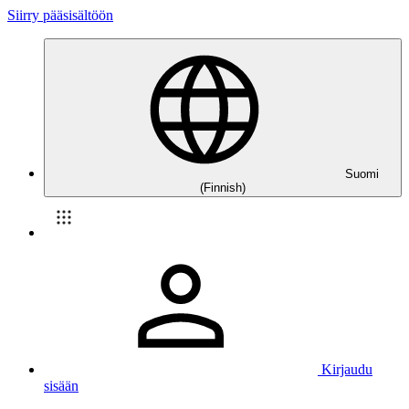
Siirry pääsisältöön
Suomi
(Finnish)
Kirjaudu
sisään