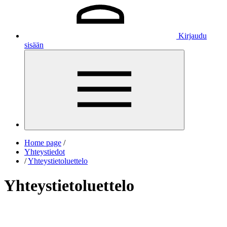
Kirjaudu
sisään
Home page
/
Yhteystiedot
/
Yhteystietoluettelo
Yhteystietoluettelo