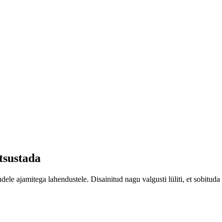
htsustada
e ajamitega lahendustele. Disainitud nagu valgusti lüliti, et sobituda s