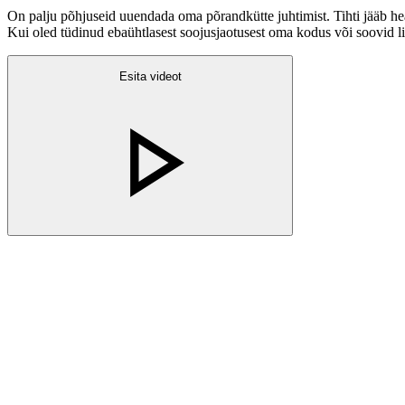
On palju põhjuseid uuendada oma põrandkütte juhtimist. Tihti jääb he
Kui oled tüdinud ebaühtlasest soojusjaotusest oma kodus või soovid li
Esita videot