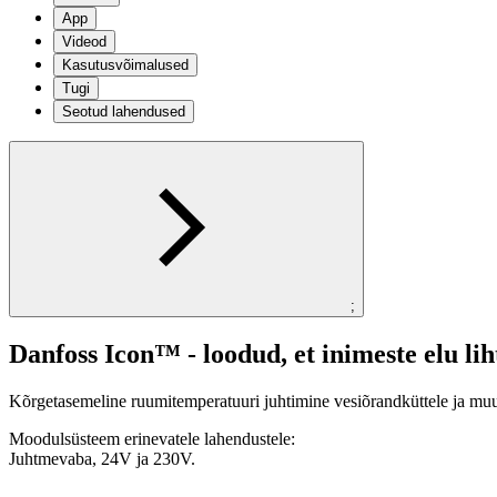
App
Videod
Kasutusvõimalused
Tugi
Seotud lahendused
;
Danfoss Icon™ - loodud, et inimeste elu li
Kõrgetasemeline ruumitemperatuuri juhtimine vesiõrandküttele ja muudel
Moodulsüsteem erinevatele lahendustele:
Juhtmevaba, 24V ja 230V.