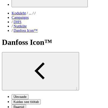
Koduleht
/
...
/
/
Campaigns
/
DHS
/
Nutiküte
/
Danfoss Icon™
Danfoss Icon™
;
Ülevaade
Kuidas see töötab
Raamid