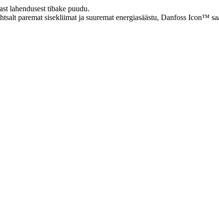
ast lahendusest tibake puudu.
htsalt paremat sisekliimat ja suuremat energiasäästu, Danfoss Icon™ sa