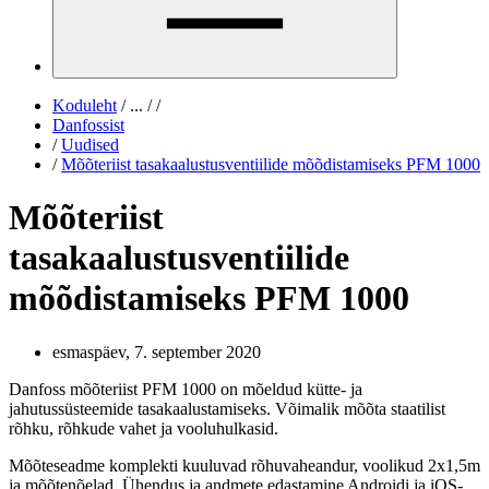
Koduleht
/
...
/
/
Danfossist
/
Uudised
/
Mõõteriist tasakaalustusventiilide mõõdistamiseks PFM 1000
Mõõteriist
tasakaalustusventiilide
mõõdistamiseks PFM 1000
esmaspäev, 7. september 2020
Danfoss mõõteriist PFM 1000 on mõeldud kütte- ja
jahutussüsteemide tasakaalustamiseks. Võimalik mõõta staatilist
rõhku, rõhkude vahet ja vooluhulkasid.
Mõõteseadme komplekti kuuluvad rõhuvaheandur, voolikud 2x1,5m
ja mõõtenõelad. Ühendus ja andmete edastamine Androidi ja iOS-