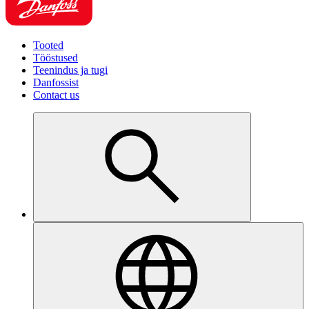
Tooted
Tööstused
Teenindus ja tugi
Danfossist
Contact us