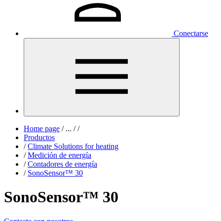
Conectarse
Home page
/
...
/
/
Productos
/
Climate Solutions for heating
/
Medición de energía
/
Contadores de energía
/
SonoSensor™ 30
SonoSensor™ 30