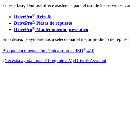
En esta fase, Danfoss ofrece asistencia para el uso de los servicios, c
®
DrivePro
Retrofit
®
DrivePro
Piezas de repuesto
®
DrivePro
Mantenimiento preventivo
Si lo desea, le ayudaremos a seleccionar el mejor producto de repuest
®
Busque documentación técnica sobre el ISD
410
¿Necesita ayuda rápida? Pregunte a MyDrive® Assistant