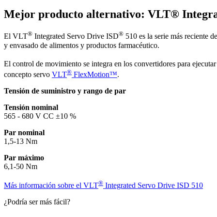
Mejor producto alternativo: VLT® Integr
®
®
El VLT
Integrated Servo Drive ISD
510 es la serie más reciente d
y envasado de alimentos y productos farmacéutico.
El control de movimiento se integra en los convertidores para ejecutar
®
concepto servo
VLT
FlexMotion™
.
Tensión de suministro y rango de par
Tensión nominal
565 - 680 V CC ±10 %
Par nominal
1,5-13 Nm
Par máximo
6,1-50 Nm
®
Más información sobre el VLT
Integrated Servo Drive ISD 510
¿Podría ser más fácil?