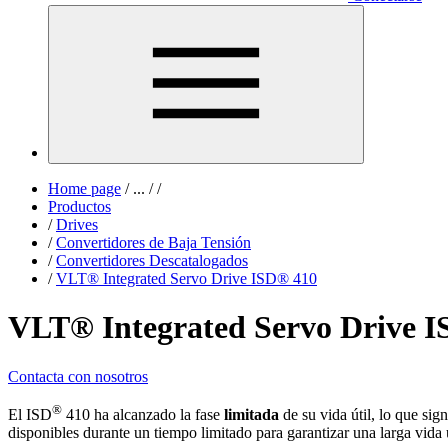
Home page
/
...
/
/
Productos
/
Drives
/
Convertidores de Baja Tensión
/
Convertidores Descatalogados
/
VLT® Integrated Servo Drive ISD® 410
VLT® Integrated Servo Drive 
Contacta con nosotros
®
El ISD
410 ha alcanzado la fase
limitada
de su vida útil, lo que sig
disponibles durante un tiempo limitado para garantizar una larga vida ú