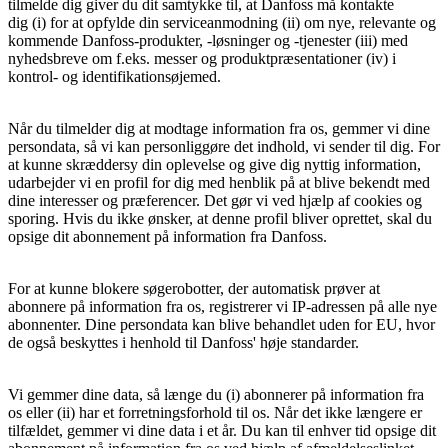
tilmelde dig giver du dit samtykke til, at Danfoss må kontakte
dig (i) for at opfylde din serviceanmodning (ii) om nye, relevante og
kommende Danfoss-produkter, -løsninger og -tjenester (iii) med
nyhedsbreve om f.eks. messer og produktpræsentationer (iv) i
kontrol- og identifikationsøjemed.
Når du tilmelder dig at modtage information fra os, gemmer vi dine
persondata, så vi kan personliggøre det indhold, vi sender til dig. For
at kunne skræddersy din oplevelse og give dig nyttig information,
udarbejder vi en profil for dig med henblik på at blive bekendt med
dine interesser og præferencer. Det gør vi ved hjælp af cookies og
sporing. Hvis du ikke ønsker, at denne profil bliver oprettet, skal du
opsige dit abonnement på information fra Danfoss.
For at kunne blokere søgerobotter, der automatisk prøver at
abonnere på information fra os, registrerer vi IP-adressen på alle nye
abonnenter. Dine persondata kan blive behandlet uden for EU, hvor
de også beskyttes i henhold til Danfoss' høje standarder.
Vi gemmer dine data, så længe du (i) abonnerer på information fra
os eller (ii) har et forretningsforhold til os. Når det ikke længere er
tilfældet, gemmer vi dine data i et år. Du kan til enhver tid opsige dit