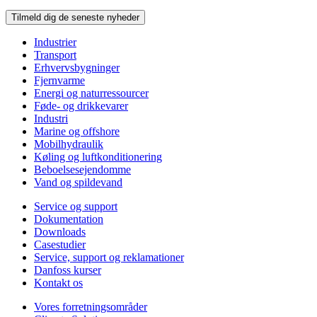
Tilmeld dig de seneste nyheder
Industrier
Transport
Erhvervsbygninger
Fjernvarme
Energi og naturressourcer
Føde- og drikkevarer
Industri
Marine og offshore
Mobilhydraulik
Køling og luftkonditionering
Beboelsesejendomme
Vand og spildevand
Service og support
Dokumentation
Downloads
Casestudier
Service, support og reklamationer
Danfoss kurser
Kontakt os
Vores forretningsområder