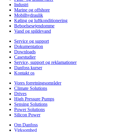
Industri
Marine og offshore
Mobilhydraulik
Køling og luftkonditionering
Beboelsesejendomme
Vand og spildevand
Service og support
Dokumentation
Downloads
Casestudier
Service, support og reklamationer
Danfoss kurser
Kontakt os
Vores forretningsområder
Climate Solutions
Drives
High Pressure Pumps
Sensing Solutions
Power Solutions
Silicon Power
Om Danfoss
Virksomhed