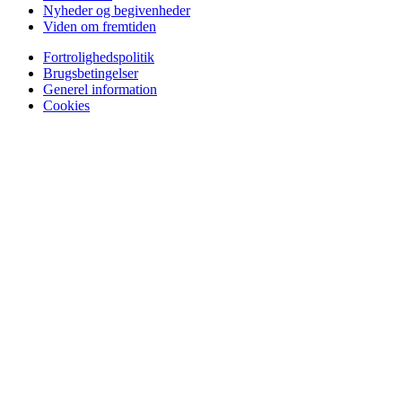
Nyheder og begivenheder
Viden om fremtiden
Fortrolighedspolitik
Brugsbetingelser
Generel information
Cookies